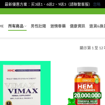
最新優惠方案：买3送1、6送2、9送3（請聯繫客服）
忽略
ME
所有商品
男性壯陽
迷情春藥
健康資訊
退貨&換
顯示第 1 至 12