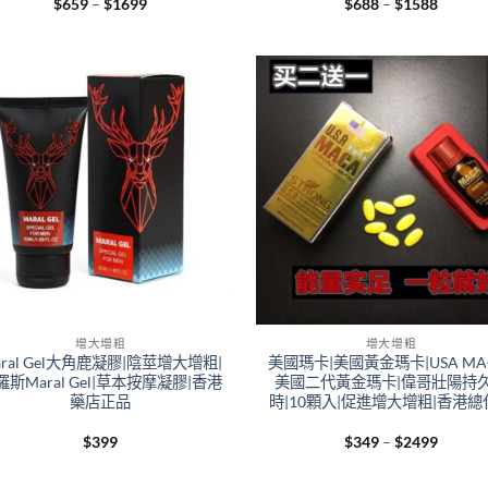
Price
Price
$
659
–
$
1699
$
688
–
$
1588
range:
range:
$659
$688
through
throug
$1699
$1588
+
增大增粗
增大增粗
aral Gel大角鹿凝膠|陰莖增大增粗|
美國瑪卡|美國黃金瑪卡|USA MA
羅斯Maral Gel|草本按摩凝膠|香港
美國二代黃金瑪卡|偉哥壯陽持
藥店正品
時|10顆入|促進增大增粗|香港總
Price
$
399
$
349
–
$
2499
range:
$349
throug