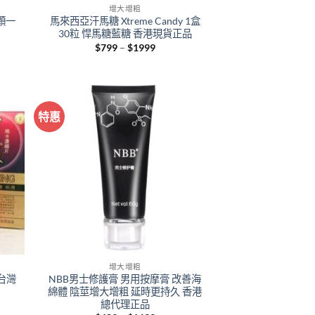
增大增粗
2顆一
馬來西亞汗馬糖 Xtreme Candy 1盒
30粒 悍馬糖藍糖 香港現貨正品
Price
$
799
–
$
1999
range:
$799
h
through
$1999
特惠
+
增大增粗
 台灣
NBB男士修護膏 男用按摩膏 改善海
綿體 陰莖增大增粗 延時更持久 香港
總代理正品