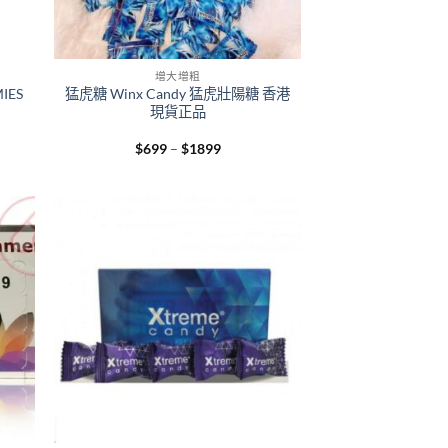
+
增大增粗
IES
猛虎糖 Winx Candy 猛虎壯陽糖 香港
現貨正品
Price
$
699
–
$
1899
range:
$699
h
through
$1899
+