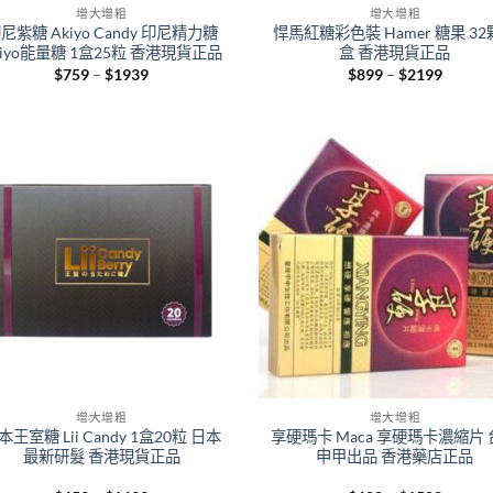
增大增粗
增大增粗
尼紫糖 Akiyo Candy 印尼精力糖
悍馬紅糖彩色裝 Hamer 糖果 3
kiyo能量糖 1盒25粒 香港現貨正品
盒 香港現貨正品
Price
Price
$
759
–
$
1939
$
899
–
$
2199
range:
range:
$759
$899
through
throug
$1939
$2199
+
增大增粗
增大增粗
本王室糖 Lii Candy 1盒20粒 日本
享硬瑪卡 Maca 享硬瑪卡濃縮片
最新研髮 香港現貨正品
申甲出品 香港藥店正品