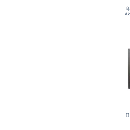
印
A
+
日