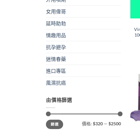
女用偉哥
+
延時助勃
V
1
情趣用品
抗孕避孕
迷情春藥
進口專區
風濕抗癌
由價格篩選
最
最
價格:
$320
—
$2500
篩選
低
高
價
價
格
格
+