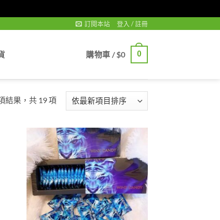
訂閱本站
登入 / 註冊
貨
購物車 /
$
0
0
Sorted
 項結果，共 19 項
by
latest