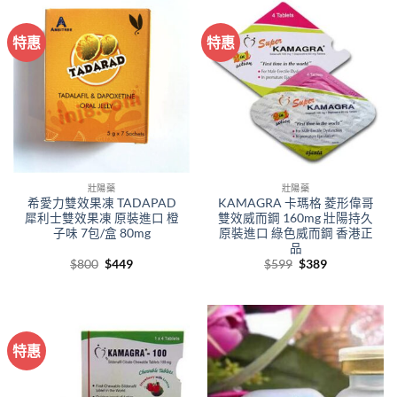
特惠
特惠
壯陽藥
壯陽藥
希愛力雙效果凍 TADAPAD
KAMAGRA 卡瑪格 菱形偉哥
犀利士雙效果凍 原裝進口 橙
雙效威而鋼 160mg 壯陽持久
子味 7包/盒 80mg
原裝進口 綠色威而鋼 香港正
品
Original
Current
Original
Current
$
800
$
449
$
599
$
389
price
price
price
price
was:
is:
was:
is:
$800.
$449.
$599.
$389.
特惠