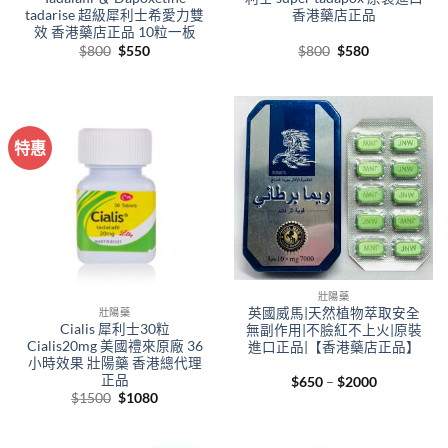
tadarise 超級犀利士希愛力雙
香港藥店正品
效 香港藥店正品 10粒一板
Original
Current
Original
Current
$
800
$
550
$
800
$
580
price
price
price
price
was:
is:
was:
is:
$800.
$550.
$800.
$580.
特惠
壯陽藥
英國威馬|天然植物萃取安全
壯陽藥
Cialis 犀利士30粒
無副作用|不臉紅不上火|原裝
Cialis20mg 美國禮來原廠 36
進口正品|【香港藥店正品】
小時效果 壯陽藥 香港總代理
正品
Price
$
650
–
$
2000
range:
Original
Current
$
1500
$
1080
$650
price
price
through
was:
is:
$2000
$1500.
$1080.