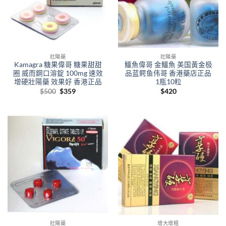
壯陽藥
壯陽藥
Kamagra 糖果偉哥 糖果甜甜
鱷魚偉哥 金鱷魚 美国黃金极
圈 威而鋼口溶錠 100mg 速效
品蓝鳄鱼伟哥 香港藥店正品
增硬壯陽藥 效果好 香港正品
1瓶10粒
Original
Current
$
500
$
359
$
420
price
price
was:
is:
$500.
$359.
壯陽藥
增大增粗