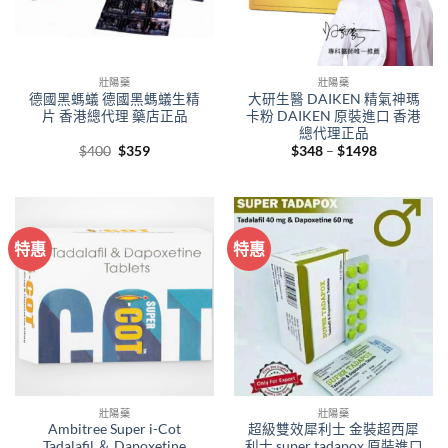
壯陽藥
壯陽藥
德國黑螞蟻 德國黑螞蟻生精
大研生醫 DAIKEN 精氣神瑪
片 香港總代理 藥店正品
卡粉 DAIKEN 原裝進口 香港
總代理正品
Original
Current
Price
$
400
$
359
$
348
–
$
1498
price
price
range:
was:
is:
$348
$400.
$359.
through
$1498
特惠
特惠
壯陽藥
壯陽藥
Ambitree Super i-Cot
超級雙效犀利士 金裝超西犀
Tadalafil ＆ Dapoxetine
利士 super tadapox 原裝進口