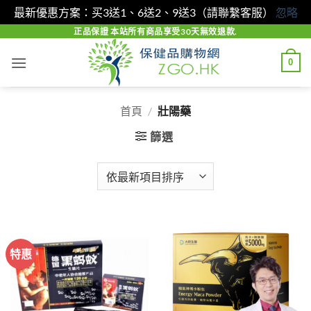
最新優惠方案：买3送1、6送2、9送3（請聯繫客服）
忽略
Skip
正品保證 本站所有商品享受30天無效退款.
to
0
content
首頁
/
壯陽藥
篩選
特惠