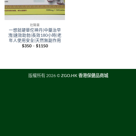
壯陽藥
一想就硬華佗神丹|中藥治早
洩|速效助勃|長效180小時|老
年人使用安全|天然無副作用
Price
$
350
–
$
1150
range:
$350
through
$1150
版權所有 2026 ©
ZGO.HK 香港保健品商城