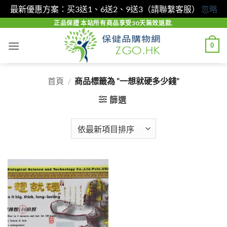
最新優惠方案：买3送1、6送2、9送3（請聯繫客服）
忽略
Skip
正品保證 本站所有商品享受30天無效退款.
to
0
content
首頁
/
商品標籤為 “一想就硬多少錢”
篩選