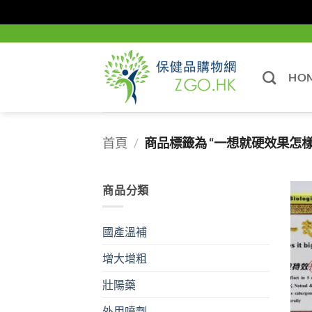
Skip
to
content
HO
首頁
/
商品標籤為 “一想就硬效果怎樣
商品分類
國產溫補
增大增粗
壯陽藥
外用噴劑