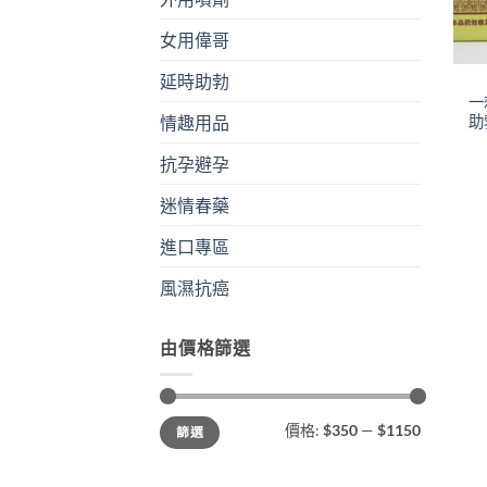
女用偉哥
+
延時助勃
一
助
情趣用品
抗孕避孕
迷情春藥
進口專區
風濕抗癌
由價格篩選
最
最
價格:
$350
—
$1150
篩選
低
高
價
價
格
格