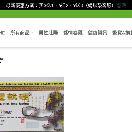
最新優惠方案：买3送1、6送2、9送3（請聯繫客服）
忽略
ME
所有商品
男性壯陽
迷情春藥
健康資訊
退貨&換
”