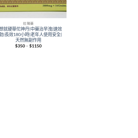
壯陽藥
想就硬華佗神丹|中藥治早洩|速效
勃|長效180小時|老年人使用安全|
天然無副作用
Price
$
350
–
$
1150
range:
$350
through
$1150