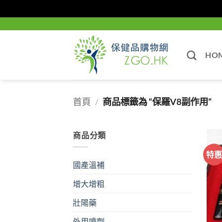
Skip
to
content
HO
首頁
/
商品標籤為 “保羅V8副作用”
商品分類
特
國產溫補
增大增粗
壯陽藥
外用噴劑