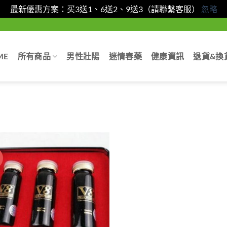
最新優惠方案：买3送1、6送2、9送3（請聯繫客服）
忽略
ME
所有商品
男性壯陽
迷情春藥
健康資訊
退貨&換
惠