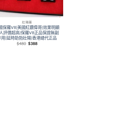
壯陽藥
國保羅V8|美國紅鑽偉哥|效果明顯
人評價超高|保羅V8正品保證無副
作用|延時助勃壯陽|香港總代正品
Original
Current
$
480
$
388
price
price
was:
is:
$480.
$388.