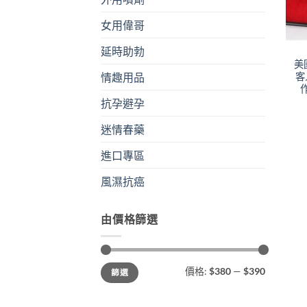
女用偉哥
+
延時助勃
美
客
情趣用品
抗孕避孕
迷情春藥
進口專區
風濕抗癌
由價格篩選
最
最
價格:
$380
—
$390
篩選
低
高
價
價
格
格