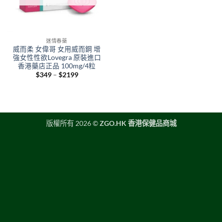
迷情春藥
威而柔 女偉哥 女用威而鋼 增
強女性性欲Lovegra 原裝進口
香港藥店正品 100mg/4粒
Price
$
349
–
$
2199
range:
$349
through
$2199
版權所有 2026 ©
ZGO.HK 香港保健品商城