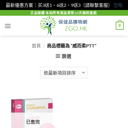
最新優惠方案：买3送1、6送2、9送3（請聯繫客服）
忽略
Skip
正品保證 本站所有商品享受30天無效退款.
to
0
content
首頁
/
商品標籤為 “威而柔PTT”
篩選
已售完