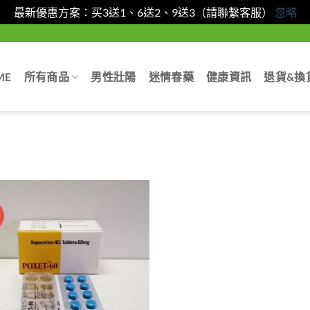
最新優惠方案：买3送1、6送2、9送3（請聯繫客服）
忽略
ME
所有商品
男性壯陽
迷情春藥
健康資訊
退貨&換
惠