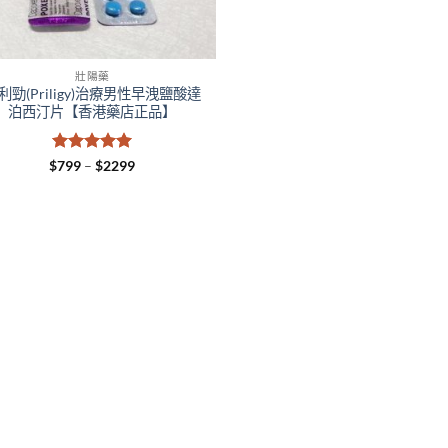
壯陽藥
利勁(Priligy)治療男性早洩鹽酸達
泊西汀片【香港藥店正品】
評分
5
滿
Price
$
799
–
$
2299
range:
分 5
$799
through
$2299