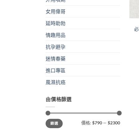
女用偉哥
+
延時助勃
必
情趣用品
抗孕避孕
迷情春藥
進口專區
風濕抗癌
由價格篩選
最
最
價格:
$790
—
$2300
篩選
低
高
價
價
格
格