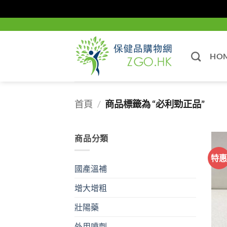
Skip
to
content
HO
首頁
/
商品標籤為 “必利勁正品”
商品分類
特
國產溫補
增大增粗
壯陽藥
外用噴劑