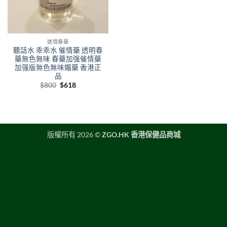
迷情春藥
聽話水 乖乖水 催情藥 透明春
藥無色無味 春藥加强催情藥
加强版無色無味媚藥 香港正
品
Original
Current
$
800
$
618
price
price
was:
is:
$800.
$618.
版權所有 2026 ©
ZGO.HK 香港保健品商城