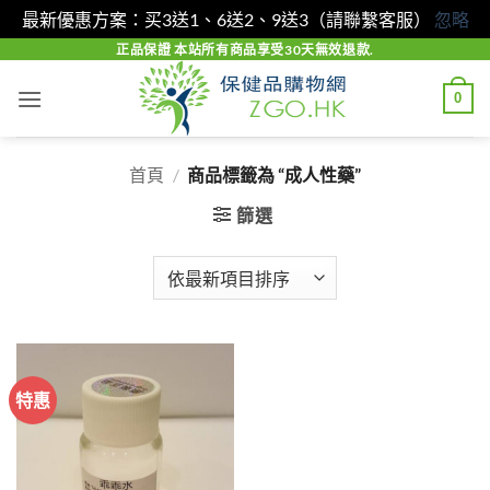
最新優惠方案：买3送1、6送2、9送3（請聯繫客服）
忽略
Skip
正品保證 本站所有商品享受30天無效退款.
to
0
content
首頁
/
商品標籤為 “成人性藥”
篩選
特惠