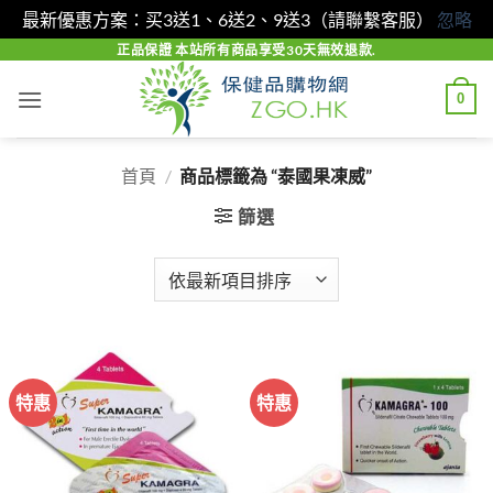
最新優惠方案：买3送1、6送2、9送3（請聯繫客服）
忽略
Skip
正品保證 本站所有商品享受30天無效退款.
to
0
content
首頁
/
商品標籤為 “泰國果凍威”
篩選
特惠
特惠