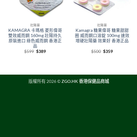
壯陽藥
壯陽藥
KAMAGRA 卡瑪格 菱形偉哥
Kamagra 糖果偉哥 糖果甜甜
雙效威而鋼 160mg 壯陽持久
圈 威而鋼口溶錠 100mg 速效
原裝進口 綠色威而鋼 香港正
增硬壯陽藥 效果好 香港正品
品
Original
Current
Original
Current
$
599
$
389
$
500
$
359
price
price
price
price
was:
is:
was:
is:
$599.
$389.
$500.
$359.
版權所有 2026 ©
ZGO.HK 香港保健品商城