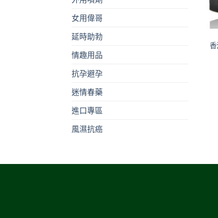
女用偉哥
+
延時助勃
香
情趣用品
抗孕避孕
迷情春藥
進口專區
風濕抗癌