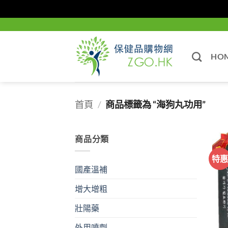
Skip
to
content
HO
首頁
/
商品標籤為 “海狗丸功用”
商品分類
特
國產溫補
增大增粗
壯陽藥
外用噴劑