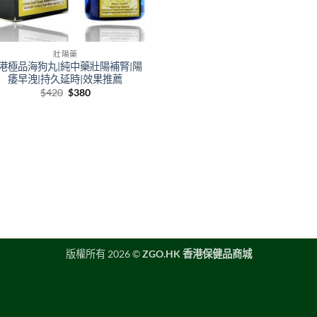
壯陽藥
港極品海狗丸|純中藥壯陽補腎|陽
痿早洩|持久延時|效果推薦
Original
Current
$
420
$
380
price
price
was:
is:
$420.
$380.
版權所有 2026 ©
ZGO.HK 香港保健品商城