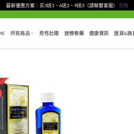
最新優惠方案：买3送1、6送2、9送3（請聯繫客服）
忽略
ME
所有商品
男性壯陽
迷情春藥
健康資訊
退貨&換
惠