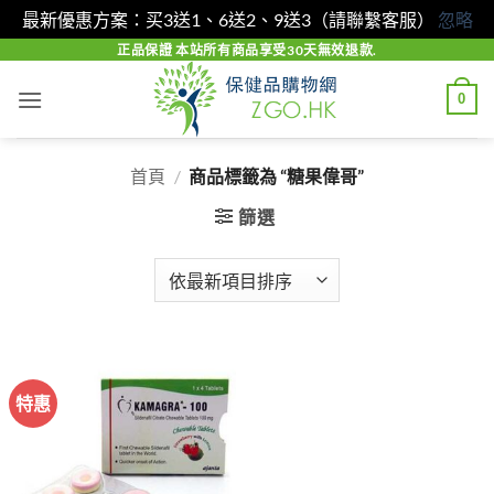
最新優惠方案：买3送1、6送2、9送3（請聯繫客服）
忽略
Skip
正品保證 本站所有商品享受30天無效退款.
to
0
content
首頁
/
商品標籤為 “糖果偉哥”
篩選
特惠