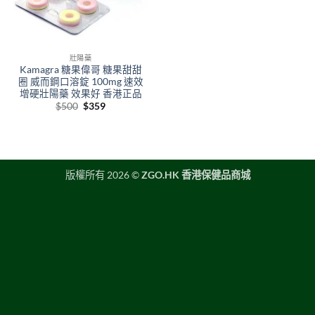
壯陽藥
Kamagra 糖果偉哥 糖果甜甜
圈 威而鋼口溶錠 100mg 速效
增硬壯陽藥 效果好 香港正品
Original
Current
$
500
$
359
price
price
was:
is:
$500.
$359.
版權所有 2026 ©
ZGO.HK 香港保健品商城