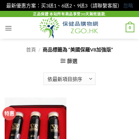
最新優惠方案：买3送1、6送2、9送3（請聯繫客服）
忽略
Skip
正品保證 本站所有商品享受30天無效退款.
to
0
content
首頁
/
商品標籤為 “美國保羅V8加強版”
篩選
特惠