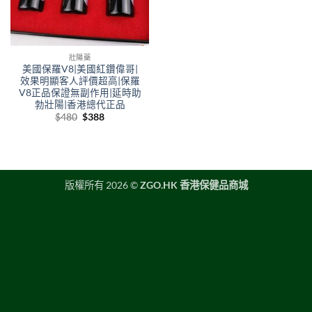
壯陽藥
美國保羅V8|美國紅鑽偉哥|
效果明顯客人評價超高|保羅
V8正品保證無副作用|延時助
勃壯陽|香港總代正品
Original
Current
$
480
$
388
price
price
was:
is:
$480.
$388.
版權所有 2026 ©
ZGO.HK 香港保健品商城