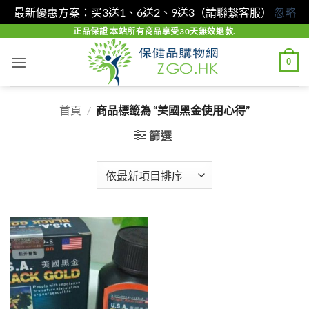
最新優惠方案：买3送1、6送2、9送3（請聯繫客服）
忽略
Skip
正品保證 本站所有商品享受30天無效退款.
to
0
content
首頁
/
商品標籤為 “美國黑金使用心得”
篩選