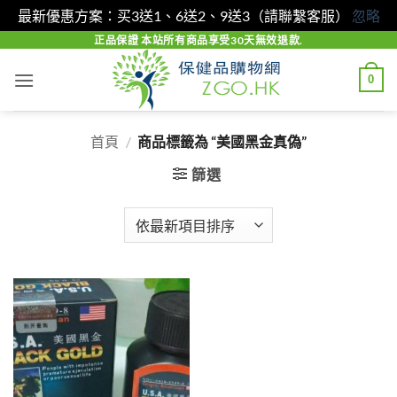
最新優惠方案：买3送1、6送2、9送3（請聯繫客服）
忽略
Skip
正品保證 本站所有商品享受30天無效退款.
to
0
content
首頁
/
商品標籤為 “美國黑金真偽”
篩選