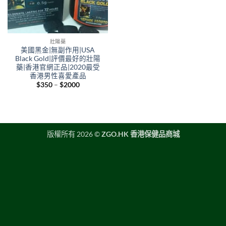
壯陽藥
美國黑金|無副作用|USA
Black Gold|評價最好的壯陽
藥|香港官網正品|2020最受
香港男性喜愛產品
Price
$
350
–
$
2000
range:
$350
through
$2000
版權所有 2026 ©
ZGO.HK 香港保健品商城