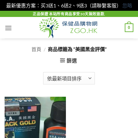
最新優惠方案：买3送1、6送2、9送3（請聯繫客服）
忽略
Skip
正品保證 本站所有商品享受30天無效退款.
to
0
content
首頁
/
商品標籤為 “美國黑金評價”
篩選