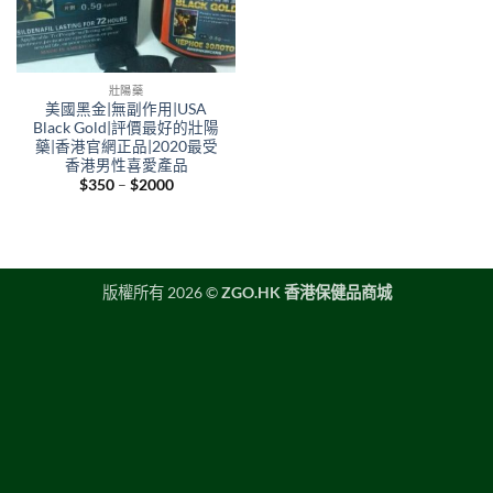
壯陽藥
美國黑金|無副作用|USA
Black Gold|評價最好的壯陽
藥|香港官網正品|2020最受
香港男性喜愛產品
Price
$
350
–
$
2000
range:
$350
through
$2000
版權所有 2026 ©
ZGO.HK 香港保健品商城