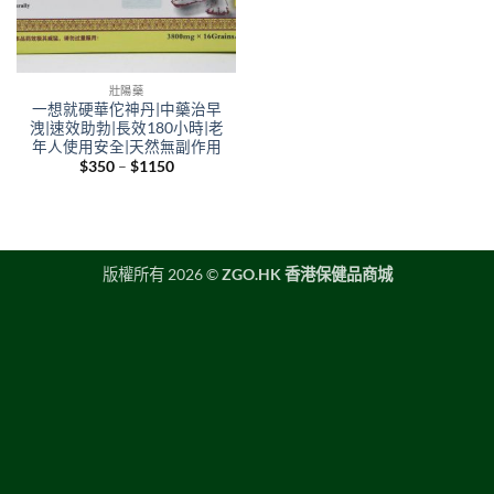
壯陽藥
一想就硬華佗神丹|中藥治早
洩|速效助勃|長效180小時|老
年人使用安全|天然無副作用
Price
$
350
–
$
1150
range:
$350
through
$1150
版權所有 2026 ©
ZGO.HK 香港保健品商城