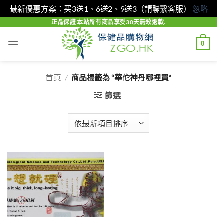
最新優惠方案：买3送1、6送2、9送3（請聯繫客服）
忽略
Skip
正品保證 本站所有商品享受30天無效退款.
to
0
content
首頁
/
商品標籤為 “華佗神丹哪裡買”
篩選