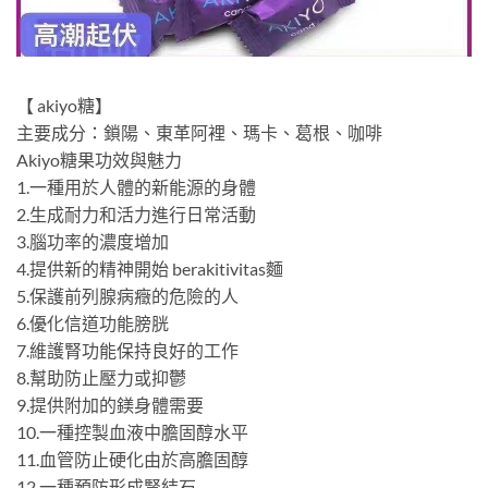
【 akiyo糖】
主要成分：鎖陽、東革阿裡、瑪卡、葛根、咖啡
Akiyo糖果功效與魅力
1.一種用於人體的新能源的身體
2.生成耐力和活力進行日常活動
3.腦功率的濃度增加
4.提供新的精神開始 berakitivitas麵
5.保護前列腺病癥的危險的人
6.優化信道功能膀胱
7.維護腎功能保持良好的工作
8.幫助防止壓力或抑鬱
9.提供附加的鎂身體需要
10.一種控製血液中膽固醇水平
11.血管防止硬化由於高膽固醇
12.一種預防形成腎結石