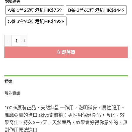
優惠套餐
$759
through
A餐 1盒25粒 港紙HK$759
B餐 2盒60粒 港紙HK$1449
$1939
C餐 3盒90粒 港紙HK$1939
印尼紫糖 Akiyo Candy 印尼精力糖 Akiyo能量糖 1盒25粒 香港現貨正
立即落單
描述
額外資訊
100％原裝正品，天然無副－作用，滋明補身，男性服用。
風靡亞洲的進口 akiyo奇跡糖：男性用保健食品，含化。效
果奇佳、持久3－7天，天然産品，效果會好得你意外的，無
副作用原裝進口