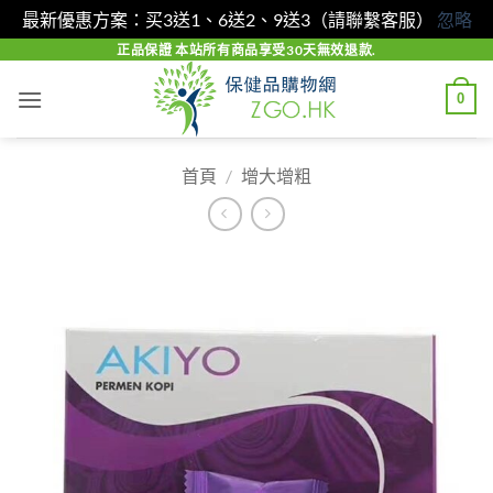
最新優惠方案：买3送1、6送2、9送3（請聯繫客服）
忽略
Skip
正品保證 本站所有商品享受30天無效退款.
to
0
content
首頁
/
增大增粗