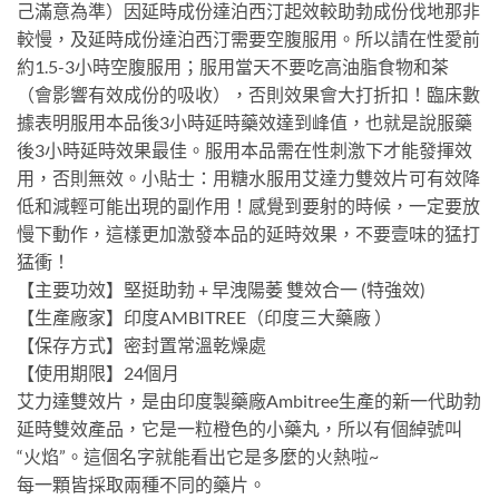
己滿意為準）因延時成份達泊西汀起效較助勃成份伐地那非
較慢，及延時成份達泊西汀需要空腹服用。所以請在性愛前
約1.5-3小時空腹服用；服用當天不要吃高油脂食物和茶
（會影響有效成份的吸收），否則效果會大打折扣！臨床數
據表明服用本品後3小時延時藥效達到峰值，也就是說服藥
後3小時延時效果最佳。服用本品需在性刺激下才能發揮效
用，否則無效。小貼士：用糖水服用艾達力雙效片可有效降
低和減輕可能出現的副作用！感覺到要射的時候，一定要放
慢下動作，這樣更加激發本品的延時效果，不要壹味的猛打
猛衝！
【主要功效】堅挺助勃 + 早洩陽萎 雙效合一 (特強效)
【生產廠家】印度AMBITREE（印度三大藥廠 ）
【保存方式】密封置常溫乾燥處
【使用期限】24個月
艾力達雙效片，是由印度製藥廠Ambitree生產的新一代助勃
延時雙效產品，它是一粒橙色的小藥丸，所以有個綽號叫
“火焰”。這個名字就能看出它是多麼的火熱啦~
每一顆皆採取兩種不同的藥片。