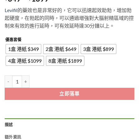
range:
Levifil
的藥效也是非常好的，它可以迅速起效助勃，增加勃
$349
起硬度，在勃起的同時，可以通過增強對大腦射精區域的控
through
制來有效的進行延時，可有效延時達30分鐘以上。
$1899
優惠套餐
1盒 港紙 $349
2盒 港紙 $649
3盒 港紙 $899
4盒 港紙 $1099
8盒 港紙 $1899
EXTRA SUPER Levifil|印度立威大|印度樂威壯超級雙效片|印度
立即落單
描述
額外資訊