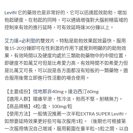
Levifil
它的藥效也是非常好的，它可以迅速起效助勃，增加
勃起硬度，在勃起的同時，可以通過增強對大腦射精區域的
控制來有效的進行延時，可有效延時達30分鐘以上。
艾力達
+
必利勁
的雙效片，特點是助勃效果起效最快，服用
後15-20分鐘即可在性刺激的作用下感覺到明顯的的助勃效
果，有效時間以及硬度均處於三類助勃藥物中的中間位置，
即硬度不如萬艾可但是比希愛力高，有效時間不如希愛力但
是比萬艾可長，可以說是各方面都沒有短板的一類藥物。適
合服用後需立即進行性活動的場合使用。
【主要成份】
伐地那非
40mg +
達泊西汀
60mg
【適用人群】陽痿早泄，性冷淡，勃而不堅，射精無力。
【商品規格】4粒/盒，100mg/粒
【使用方法】一般情況推薦一次半粒EXTRA SUPER Levifil，
如想要延時效果更好些可每次服用1粒。（後期也可根據第
一次服用情況自己增減，服用範圍在量半粒~1粒之間，以自