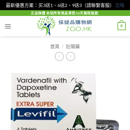
最新優惠方案：买3送1、6送2、9送3（請聯繫客服）
忽略
Skip
正品保證 本站所有商品享受30天無效退款.
to
0
content
首頁
/
壯陽藥