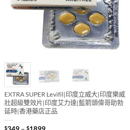
EXTRA SUPER Levifil|印度立威大|印度樂威
壯超級雙效片|印度艾力達|藍箭頭偉哥助勃
延時|香港藥店正品
Price
349
–
1899
$
$