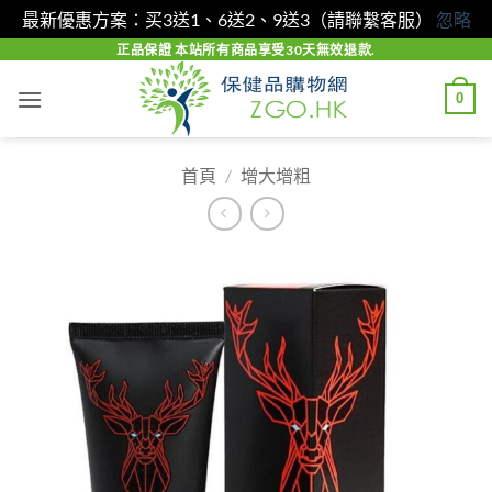
最新優惠方案：买3送1、6送2、9送3（請聯繫客服）
忽略
Skip
正品保證 本站所有商品享受30天無效退款.
to
0
content
首頁
/
增大增粗