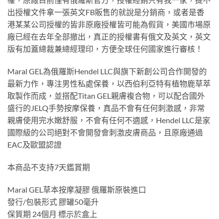
出授權文件拿一張英文FB販售的就說是分銷商，或者是香
港某某公司授權的皆非原廠授權皆可能為假貨，美國市場原
廠已經在去年全部撤出，真正的授權書有俄文及英文，英文
版有加蓋總裁兼總經理印，方便全球任何國家進行審核！
Maral GEL為俄羅斯Hendel LLC與旗下新創公司合作開發的
最新力作，專注男性私處保養，以西伯利亞特有植物鹿草萃
取製作而成，並搭配Titan GEL親膚複合物，可以配合國外
盛行的JELQ手勢按摩保養，真品不會有任何刺激感，非常
親膚使用完水嫩舒服，不會有任何不適感，Hendel LLC是家
國際級的公司絕對不會開發會刺激皮膚商品，且原廠通過
EAC及歐盟認證
本商品不支持7天鑑賞期
Maral GEL草本按摩凝膠 俄羅斯原裝進口
發行/包裝形式 膠罐50毫升
保質期 24個月 標示於盒上