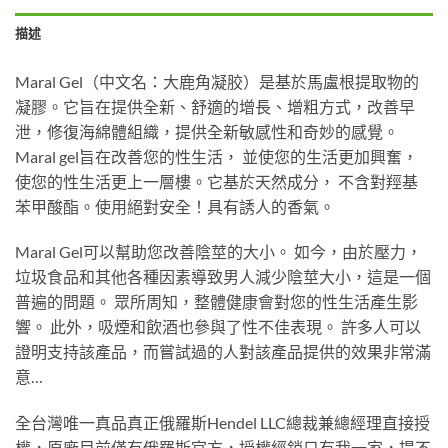
描述
Maral Gel（中文名：大鹿角凝胶）是基於馬盧根提取物的
凝膠。它旨在提供全新、舒適的增長、增粗方式，改善早
泄，修復海綿體組織，提供全新敏感性和奇妙的感覺。
Maral gel旨在改善您的性生活， 並使您的生活更加興奮，
使您的性生活更上一層樓。它基於天然成分， 不含對羥基
苯甲酸酯。使用絕對安全！具有誘人的香氣。
Maral Gel可以幫助您改善陰莖的大小。 如今，由於壓力，
垃圾食品和其他各種因素導致男人減少陰莖大小，這是一個
普遍的問題。 眾所周知，整體健康會對您的性生活產生影
響。 此外，吸煙和飲酒也參與了性不佳表現。 許多人可以
證明支持該產品，而嘗試過的人對該產品提供的效果非常滿
意…
全台灣唯一真品真正俄羅斯Hendel LLC總裁兼總經理直接授
權，原廠目前僅有俄羅斯官方，授權經銷只有我一家，提不