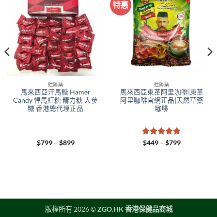
特惠
壯陽藥
壯陽藥
馬來西亞汗馬糖 Hamer
馬來西亞東革阿里咖啡|東革
Candy 悍馬紅糖 精力糖 人參
阿里咖啡官網正品|天然草藥
糖 香港總代理正品
咖啡
Price
評分
5
滿
Price
$
799
–
$
899
$
449
–
$
799
range:
range:
分 5
$799
$449
through
through
$899
$799
版權所有 2026 ©
ZGO.HK 香港保健品商城