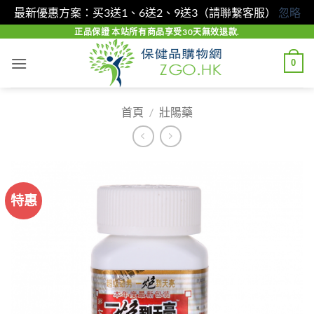
最新優惠方案：买3送1、6送2、9送3（請聯繫客服）
忽略
Skip
正品保證 本站所有商品享受30天無效退款.
to
0
content
首頁
/
壯陽藥
特惠