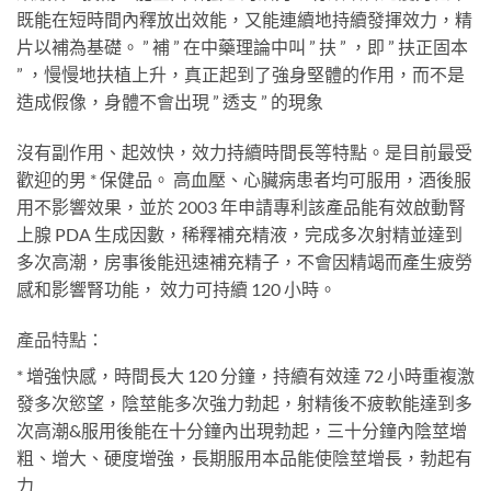
既能在短時間內釋放出效能，又能連續地持續發揮效力，精
片以補為基礎。 ” 補 ” 在中藥理論中叫 ” 扶 ” ，即 ” 扶正固本
” ，慢慢地扶植上升，真正起到了強身堅體的作用，而不是
造成假像，身體不會出現 ” 透支 ” 的現象
沒有副作用、起效快，效力持續時間長等特點。是目前最受
歡迎的男 * 保健品。 高血壓、心臟病患者均可服用，酒後服
用不影響效果，並於 2003 年申請專利該產品能有效啟動腎
上腺 PDA 生成因數，稀釋補充精液，完成多次射精並達到
多次高潮，房事後能迅速補充精子，不會因精竭而產生疲勞
感和影響腎功能， 效力可持續 120 小時。
產品特點：
* 增強快感，時間長大 120 分鐘，持續有效達 72 小時重複激
發多次慾望，陰莖能多次強力勃起，射精後不疲軟能達到多
次高潮&服用後能在十分鐘內出現勃起，三十分鐘內陰莖增
粗、增大、硬度增強，長期服用本品能使陰莖增長，勃起有
力