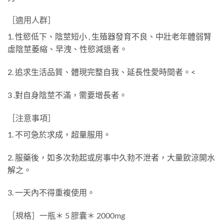
［適用人群］
1. 性慾低下、陰莖短小 , 生殖器發育不良、中壯老年體弱腎
虛陰莖萎縮、早洩、性慾減退者。
2. 追求生活品質、體現完整自我、延長性愛時間者。
<
3 .對自身陰莖不滿，需要增長者。
［注意事項］
1. 不可急於求成，超量服用。
2. 服藥後，如多次勃起或房事中久勃不泄者，大量飲涼開水
解之。
3. 一天內不得重複使用。
［規格］一瓶＊ 5 膠囊＊ 2000mg