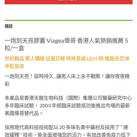
描述
一炮到天亮膠囊 Viagea偉哥 香港人氣熱銷推薦 5
粒/一盒
世紀精品 華人驕傲 征服日韓 時效長達120小時 暢銷全亞洲
半粒見效
一炮到天亮！延時持久 , 讓男人床上永不戰敗！讓你夜夜精
彩
本產品是香港天龍生物科技（國際）集團公司醫藥研究中心
多年臨床試驗， 2003 年經臨床試驗成功後推出市場的最新
美國偉哥替代品。
採用現代高科技技術配以 20 多味名貴中藥材及採用了 ” 速
效緩釋 ” 技術，能全面增強您的活力，有效改善免疫力低下