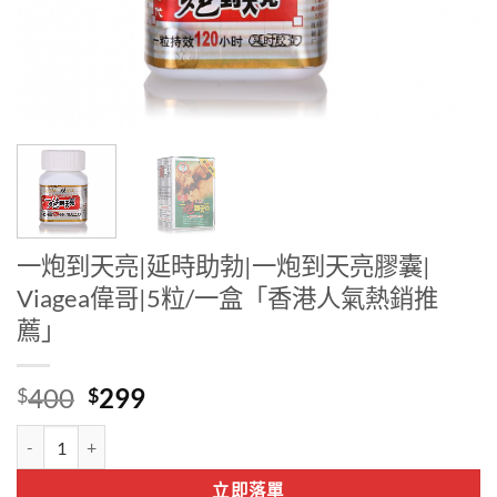
一炮到天亮|延時助勃|一炮到天亮膠囊|
Viagea偉哥|5粒/一盒「香港人氣熱銷推
薦」
Original
Current
400
299
$
$
price
price
一炮到天亮|延時助勃|一炮到天亮膠囊| Viagea偉哥|5粒/一盒「香港
was:
is:
$400.
$299.
立即落單