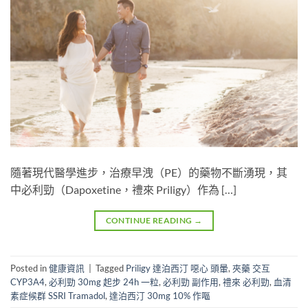
隨著現代醫學進步，治療早洩（PE）的藥物不斷湧現，其
中必利勁（Dapoxetine，禮來 Priligy）作為 […]
CONTINUE READING
→
Posted in
健康資訊
|
Tagged
Priligy 達泊西汀 噁心 頭暈
,
夾藥 交互
CYP3A4
,
必利勁 30mg 起步 24h 一粒
,
必利勁 副作用
,
禮來 必利勁
,
血清
素症候群 SSRI Tramadol
,
達泊西汀 30mg 10% 作嘔