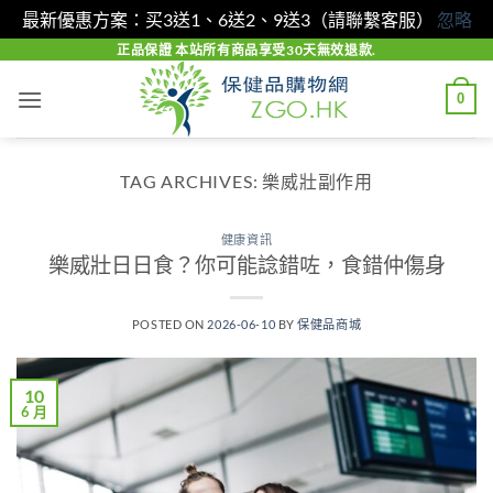
最新優惠方案：买3送1、6送2、9送3（請聯繫客服）
忽略
Skip
正品保證 本站所有商品享受30天無效退款.
to
0
content
TAG ARCHIVES:
樂威壯副作用
健康資訊
樂威壯日日食？你可能諗錯咗，食錯仲傷身
POSTED ON
2026-06-10
BY
保健品商城
10
6 月