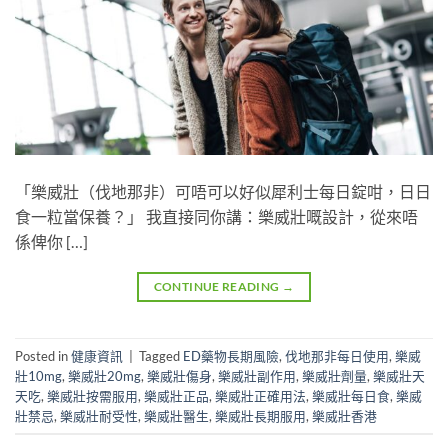
「樂威壯（伐地那非）可唔可以好似犀利士每日錠咁，日日
食一粒當保養？」 我直接同你講：樂威壯嘅設計，從來唔
係俾你 […]
CONTINUE READING
→
Posted in
健康資訊
|
Tagged
ED藥物長期風險
,
伐地那非每日使用
,
樂威
壯10mg
,
樂威壯20mg
,
樂威壯傷身
,
樂威壯副作用
,
樂威壯劑量
,
樂威壯天
天吃
,
樂威壯按需服用
,
樂威壯正品
,
樂威壯正確用法
,
樂威壯每日食
,
樂威
壯禁忌
,
樂威壯耐受性
,
樂威壯醫生
,
樂威壯長期服用
,
樂威壯香港