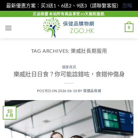
最新優惠方案：买3送1、6送2、9送3（請聯繫客服）
忽略
Skip
正品保證 本站所有商品享受30天無效退款.
to
0
content
TAG ARCHIVES:
樂威壯長期服用
健康資訊
樂威壯日日食？你可能諗錯咗，食錯仲傷身
POSTED ON
2026-06-10
BY
保健品商城
10
6 月