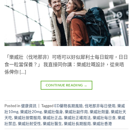
「樂威壯（伐地那非）可唔可以好似犀利士每日錠咁，日日
食一粒當保養？」 我直接同你講：樂威壯嘅設計，從來唔
係俾你 […]
CONTINUE READING
→
Posted in
健康資訊
|
Tagged
ED藥物長期風險
,
伐地那非每日使用
,
樂威
壯10mg
,
樂威壯20mg
,
樂威壯傷身
,
樂威壯副作用
,
樂威壯劑量
,
樂威壯天
天吃
,
樂威壯按需服用
,
樂威壯正品
,
樂威壯正確用法
,
樂威壯每日食
,
樂威
壯禁忌
,
樂威壯耐受性
,
樂威壯醫生
,
樂威壯長期服用
,
樂威壯香港