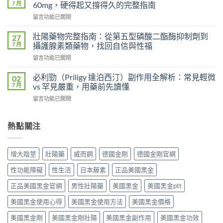
偉
偉
7 月
60mg，硬得起又撐得久的完整指南
哥
哥
在
留言功能已關閉
與
完
〈超
傳
整
級
統
壯陽藥物完整指南：從第五型磷酸二酯酶抑制劑到
27
比
犀
錠
7 月
攝護腺素類藥物，找回自信與性福
較：
利
劑
吸
在
留言功能已關閉
士
的
收
〈壯
雙
差
速
陽
效
必利勁（Priligy 達泊西汀）副作用全解析：常見輕微
02
異
度、
藥
攻
7 月
vs 罕見嚴重，用藥前先讀懂
比
方
物
略：
較：
便
在
留言功能已關閉
完
他
Kamagra
性、
〈必
整
達
Oral
效
利
指
拉
Jelly
果
勁
熱點關注
南：
非
完
與
（Priligy
從
40mg
整
安
達
第
＋
指
全
泊
五
達
增大陰莖
壯陽藥
威而鋼
德國金剛
德國金剛官網
南〉
性
西
型
泊
中
全
汀）
磷
西
性功能障礙
性生活
日本藤素
正品美國黑金
解
副
酸
汀
析〉
作
二
正品美國黑金官網
男性壯陽藥
美國黑金
美國黑金ptt
60mg，
中
用
酯
硬
全
美國黑金使用心得
美國黑金使用方法
美國黑金價格
酶
得
解
抑
起
析：
美國黑金剛
美國黑金剛壯陽
美國黑金副作用
美國黑金功效
制
又