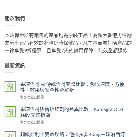
關於我們
本站保證所有銷售的產品均為原裝正品！為廣大香港男性朋
友分享正品有效的壯陽延時保健品。凡在本商城訂購產品的
一律享受9折優惠！且享受7天的試用保障，無效全額退款！
最新資訊
果凍偉哥 vs 傳統偉哥完整比較：吸收速度、方便
03
8 月
性、效果與安全性全解析
在
留言功能已關閉
〈果
凍
果凍偉哥與傳統錠劑的差異比較：Kamagra Oral
03
偉
8 月
Jelly 完整指南
哥
在
留言功能已關閉
vs
〈果
傳
凍
統
超級犀利士雙效攻略：他達拉非40mg＋達泊西汀
27