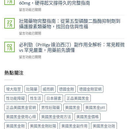
偉
偉
7 月
60mg，硬得起又撐得久的完整指南
哥
哥
在
留言功能已關閉
與
完
〈超
傳
整
級
統
壯陽藥物完整指南：從第五型磷酸二酯酶抑制劑到
27
比
犀
錠
7 月
攝護腺素類藥物，找回自信與性福
較：
利
劑
吸
在
留言功能已關閉
士
的
收
〈壯
雙
差
速
陽
效
必利勁（Priligy 達泊西汀）副作用全解析：常見輕微
02
異
度、
藥
攻
7 月
vs 罕見嚴重，用藥前先讀懂
比
方
物
略：
較：
便
在
留言功能已關閉
完
他
Kamagra
性、
〈必
整
達
Oral
效
利
指
拉
Jelly
果
勁
熱點關注
南：
非
完
與
（Priligy
從
40mg
整
安
達
第
＋
指
全
泊
五
達
增大陰莖
壯陽藥
威而鋼
德國金剛
德國金剛官網
南〉
性
西
型
泊
中
全
汀）
磷
西
性功能障礙
性生活
日本藤素
正品美國黑金
解
副
酸
汀
析〉
作
二
正品美國黑金官網
男性壯陽藥
美國黑金
美國黑金ptt
60mg，
中
用
酯
硬
全
美國黑金使用心得
美國黑金使用方法
美國黑金價格
酶
得
解
抑
起
析：
美國黑金剛
美國黑金剛壯陽
美國黑金副作用
美國黑金功效
制
又