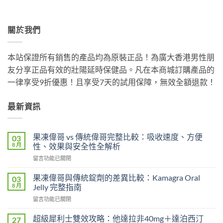
關於我們
本站保證所有銷售的產品均為原裝正品！為廣大香港男性朋
友分享正品有效的壯陽延時保健品。凡在本商城訂購產品的
一律享受9折優惠！且享受7天的試用保障，無效全額退款！
最新資訊
果凍偉哥 vs 傳統偉哥完整比較：吸收速度、方便
03
8 月
性、效果與安全性全解析
在
留言功能已關閉
〈果
凍
果凍偉哥與傳統錠劑的差異比較：Kamagra Oral
03
偉
8 月
Jelly 完整指南
哥
在
留言功能已關閉
vs
〈果
傳
凍
統
超級犀利士雙效攻略：他達拉非40mg＋達泊西汀
27