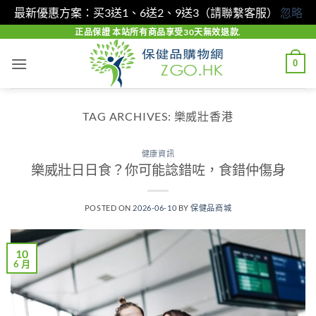
最新優惠方案：买3送1、6送2、9送3（請聯繫客服）
忽略
Skip
正品保證 本站所有商品享受30天無效退款.
to
0
content
TAG ARCHIVES:
樂威壯香港
健康資訊
樂威壯日日食？你可能諗錯咗，食錯仲傷身
POSTED ON
2026-06-10
BY
保健品商城
10
6 月