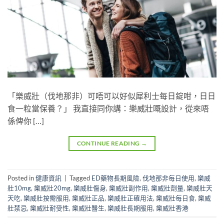
「樂威壯（伐地那非）可唔可以好似犀利士每日錠咁，日日
食一粒當保養？」 我直接同你講：樂威壯嘅設計，從來唔
係俾你 […]
CONTINUE READING
→
Posted in
健康資訊
|
Tagged
ED藥物長期風險
,
伐地那非每日使用
,
樂威
壯10mg
,
樂威壯20mg
,
樂威壯傷身
,
樂威壯副作用
,
樂威壯劑量
,
樂威壯天
天吃
,
樂威壯按需服用
,
樂威壯正品
,
樂威壯正確用法
,
樂威壯每日食
,
樂威
壯禁忌
,
樂威壯耐受性
,
樂威壯醫生
,
樂威壯長期服用
,
樂威壯香港