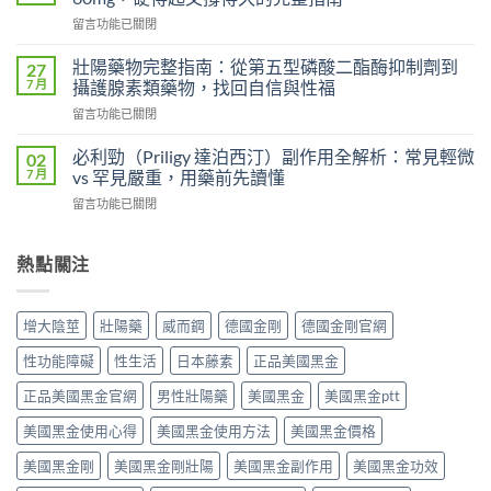
哥
哥
在
留言功能已關閉
與
完
〈超
傳
整
級
統
壯陽藥物完整指南：從第五型磷酸二酯酶抑制劑到
27
比
犀
錠
7 月
攝護腺素類藥物，找回自信與性福
較：
利
劑
吸
在
留言功能已關閉
士
的
收
〈壯
雙
差
速
陽
效
必利勁（Priligy 達泊西汀）副作用全解析：常見輕微
02
異
度、
藥
攻
7 月
vs 罕見嚴重，用藥前先讀懂
比
方
物
略：
較：
便
在
留言功能已關閉
完
他
Kamagra
性、
〈必
整
達
Oral
效
利
指
拉
Jelly
果
勁
熱點關注
南：
非
完
與
（Priligy
從
40mg
整
安
達
第
＋
指
全
泊
五
達
增大陰莖
壯陽藥
威而鋼
德國金剛
德國金剛官網
南〉
性
西
型
泊
中
全
汀）
磷
西
性功能障礙
性生活
日本藤素
正品美國黑金
解
副
酸
汀
析〉
作
二
正品美國黑金官網
男性壯陽藥
美國黑金
美國黑金ptt
60mg，
中
用
酯
硬
全
美國黑金使用心得
美國黑金使用方法
美國黑金價格
酶
得
解
抑
起
析：
美國黑金剛
美國黑金剛壯陽
美國黑金副作用
美國黑金功效
制
又
常
劑
撐