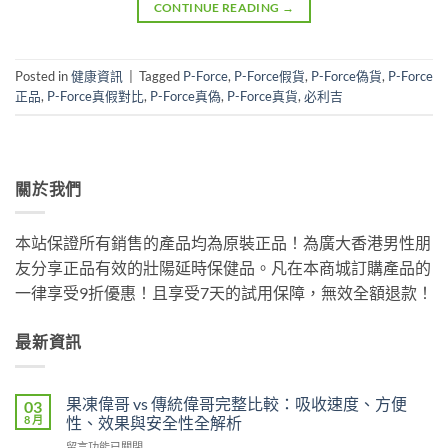
CONTINUE READING
→
Posted in
健康資訊
|
Tagged
P-Force
,
P-Force假貨
,
P-Force偽貨
,
P-Force
正品
,
P-Force真假對比
,
P-Force真偽
,
P-Force真貨
,
必利吉
關於我們
本站保證所有銷售的產品均為原裝正品！為廣大香港男性朋
友分享正品有效的壯陽延時保健品。凡在本商城訂購產品的
一律享受9折優惠！且享受7天的試用保障，無效全額退款！
最新資訊
果凍偉哥 vs 傳統偉哥完整比較：吸收速度、方便
03
8 月
性、效果與安全性全解析
在
留言功能已關閉