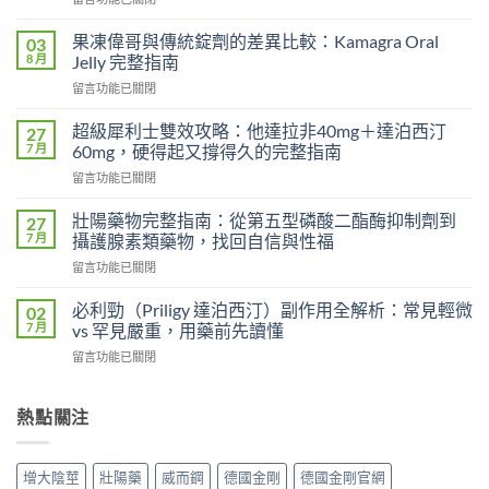
〈果
凍
果凍偉哥與傳統錠劑的差異比較：Kamagra Oral
03
偉
8 月
Jelly 完整指南
哥
在
留言功能已關閉
vs
〈果
傳
凍
統
超級犀利士雙效攻略：他達拉非40mg＋達泊西汀
27
偉
偉
7 月
60mg，硬得起又撐得久的完整指南
哥
哥
在
留言功能已關閉
與
完
〈超
傳
整
級
統
壯陽藥物完整指南：從第五型磷酸二酯酶抑制劑到
27
比
犀
錠
7 月
攝護腺素類藥物，找回自信與性福
較：
利
劑
吸
在
留言功能已關閉
士
的
收
〈壯
雙
差
速
陽
效
必利勁（Priligy 達泊西汀）副作用全解析：常見輕微
02
異
度、
藥
攻
7 月
vs 罕見嚴重，用藥前先讀懂
比
方
物
略：
較：
便
在
留言功能已關閉
完
他
Kamagra
性、
〈必
整
達
Oral
效
利
指
拉
Jelly
果
勁
熱點關注
南：
非
完
與
（Priligy
從
40mg
整
安
達
第
＋
指
全
泊
五
達
增大陰莖
壯陽藥
威而鋼
德國金剛
德國金剛官網
南〉
性
西
型