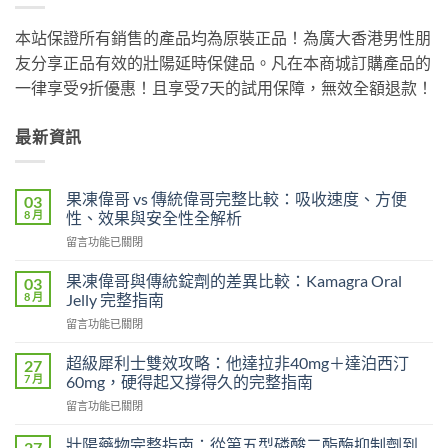
本站保證所有銷售的產品均為原裝正品！為廣大香港男性朋
友分享正品有效的壯陽延時保健品。凡在本商城訂購產品的
一律享受9折優惠！且享受7天的試用保障，無效全額退款！
最新資訊
果凍偉哥 vs 傳統偉哥完整比較：吸收速度、方便
03
8 月
性、效果與安全性全解析
在
留言功能已關閉
〈果
凍
果凍偉哥與傳統錠劑的差異比較：Kamagra Oral
03
偉
8 月
Jelly 完整指南
哥
在
留言功能已關閉
vs
〈果
傳
凍
統
超級犀利士雙效攻略：他達拉非40mg＋達泊西汀
27
偉
偉
7 月
60mg，硬得起又撐得久的完整指南
哥
哥
在
留言功能已關閉
與
完
〈超
傳
整
級
統
壯陽藥物完整指南：從第五型磷酸二酯酶抑制劑到
27
比