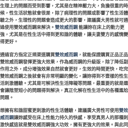
生理上的問題而受到影響，尤其是在精神壓力大，負擔很重的時
候，性生活狀態就會很差，除了病理性的問題或影響了性生活體
驗之外，生理性的問題會造成更大的影響，建議廣大男性就可通
過使用雙效威而鋼來解決。
雙效威而鋼
能讓妳在床上的動力更
強，尤其是在性生活中得到更和諧的體驗，讓夫妻雙方的感情變
得更好。
通過官方指定正規渠道購買
雙效威而鋼
，就能保證購買正品正品
雙效威而鋼發揮更強大效果，作為威而鋼的升級版，除了降低副
作用之外，成分增強效果自然就會更好，生效的時間更快，吃完
雙效威而鋼之後就會有非常明顯的變化，讓妳得到不壹樣的性生
活刺激體驗。尤其是可解決性生活障礙等問題，最重要的就是還
會讓陰莖短小的問題得到解決，真正化解在性生活中的各種尷尬
問題。
想擁有和諧甜蜜更刺激的性生活體驗，建議廣大男性可使用
雙效
威而鋼
讓妳感受在床上性能力持久的快感，享受真男人的那種刺
激快感這就是雙效威而鋼強大功效，擁有更強大的效果。與此同