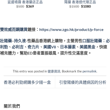
延遲噴霧 香港藥店正品
陽藥 香港總代理正品
Original
Current
Original
Current
$
500
$
369
$
1500
$
1080
price
price
price
price
was:
is:
was:
is:
$500.
$369.
$1500.
$1080.
雙效威而鋼
購買
鏈接
：
https://www.zgo.hk/product/p-force
壯陽藥
–
持久液
-性藥品香港網上購物
，主營男性
口服壯陽藥
：
必
利勁
、
必利吉
、
奇力片
、
美國V8
、
日本藤素
、
美國黑金
，快速
補充體力，幫助ED患者重振雄風，提升性交滿意度。
This entry was posted in
健康資訊
. Bookmark the
permalink
.
香港必利勁網購多少錢一盒
引發陽痿的具體病因的分析
關於我們