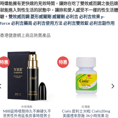
時還能擁有更快速的見效時間，讓妳在吃了雙效威而鋼之後迅速
就能進入到性生活的狀態中，讓妳和愛人感受不一樣的性生活體
驗。
雙效威而鋼
菱形威爾剛
威爾剛
必利吉
必利吉效果
p-
force
必利吉藥局
必利吉使用方法
必利吉雙效錠
必利吉副作用
香港健康網上商店熱賣產品
特惠
特惠
外用噴劑
壯陽藥
NBB延時噴劑持久不麻硬久不
Cialis 犀利士30粒 Cialis20mg
泄男性外用延長房事時間男士
美國禮來原廠 36小時效果 壯