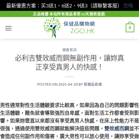
最新優惠方案：买3送1、6送2、9送3（請聯繫客服）
忽略
Skip
正品保證 本站所有商品享受30天無效退款.
to
0
content
健康資訊
必利吉雙效威而鋼無副作用，讓妳真
正享受真男人的快感！
POSTED ON
2021-04-20
BY
保健品商城
男性通常對性生活體驗要求比較高，如果因為自己的問題影響性
生活體驗，難免就會導致強烈自卑感，面對生活工作都會受到影
響。如果妳壹直以來都沒有享受真男人快感，在床上性能力不是
很強，通過使用雙效威而鋼就能解決這些問題，
雙效威而鋼
並不
會造成任何副作用和傷害，廣大男性可以放心使用，讓妳享受做