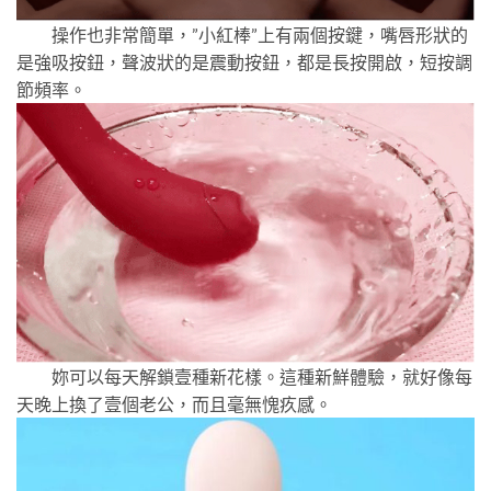
操作也非常簡單，”小紅棒”上有兩個按鍵，嘴唇形狀的
是強吸按鈕，聲波狀的是震動按鈕，都是長按開啟，短按調
節頻率。
妳可以每天解鎖壹種新花樣。這種新鮮體驗，就好像每
天晚上換了壹個老公，而且毫無愧疚感。