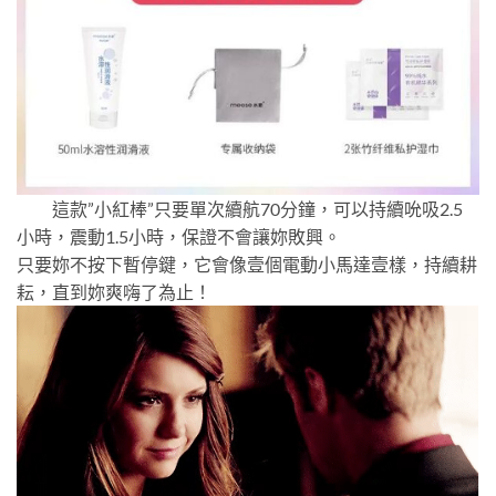
這款”小紅棒”只要單次續航70分鐘，可以持續吮吸2.5
小時，震動1.5小時，保證不會讓妳敗興。
只要妳不按下暫停鍵，它會像壹個電動小馬達壹樣，持續耕
耘，直到妳爽嗨了為止！