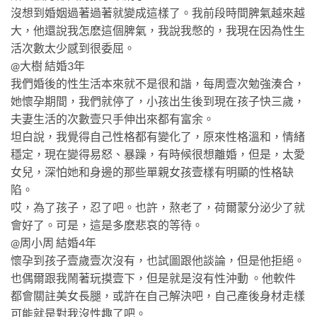
沒想到婚姻過著過著就變成這樣了。我前段時間脾氣越來越
大，他還說我怎麽這個脾氣，我說我憋的，我現在因為性生
活次數太少感到很委屈。
@大樹 結婚3年
我們婚後的性生活本來就不是很和諧，每周壹次勉強湊合，
她懷孕期間，我們就停了，小孩出生後到現在孩子快三歲，
夫妻生活的次數壹只手伸出來都有富余。
坦白說，我覺得自己性格都有變化了，原來性格溫和，情緒
穩定，現在變得易怒、暴躁，有時候很想離婚，但是，太愛
女兒，深怕她和身邊的那些單親女孩壹樣有明顯的性格缺
陷。
哎，為了孩子，忍了吧。也許，熬老了，荷爾蒙分泌少了就
會好了。可是，這是多麽悲哀的等待。
@周小周 結婚4年
懷孕到孩子壹歲壹次沒有，也試圖跟他談論，但是他拒絕。
也偶爾跟我鬧著玩摸壹下，但是就是沒有性沖動 。他軟件
都會關註美女長腿，或許在自己解決吧，自己產後身材走樣
可能就是對我沒性趣了吧。