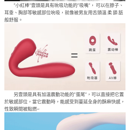
”小紅棒”壹頭是具有吮吸功能的“吸嘴”， 可以在脖子、
耳垂、胸部等敏感部位吮吸，就像被男友用舌頭溫 柔 舔 舐
般舒服。
另壹頭是具有加溫震動功能的“蛋尾”，可以直接把它置
於敏感部位，當它震動時，能感受到蔓延全身的酥麻快感，
性致瞬間被點燃~