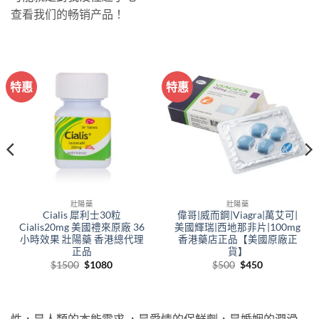
查看我们的畅销产品！
特惠
特惠
壯陽藥
壯陽藥
Cialis 犀利士30粒
偉哥|威而鋼|Viagra|萬艾可|
Cialis20mg 美國禮來原廠 36
美國輝瑞|西地那非片|100mg
小時效果 壯陽藥 香港總代理
香港藥店正品【美國原廠正
正品
貨】
Original
Current
Original
Current
$
1500
$
1080
$
500
$
450
price
price
price
price
was:
is:
was:
is:
$1500.
$1080.
$500.
$450.
性，是人類的本能需求 ，是愛情的保鮮劑，是婚姻的潤滑