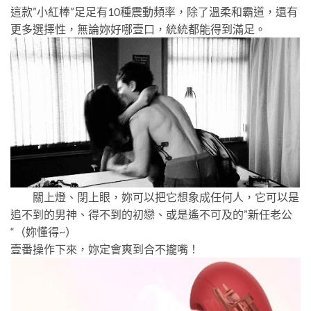
這款”小紅棒”足足有10種震動頻率，除了溫柔和霸道，還有
更多選擇性，無論妳好哪壹口，統統都能得到滿足。
關上燈、閉上眼，妳可以把它想象成任何人，它可以是
追不到的男神、得不到的初戀、或是遙不可及的”新任老公
“（妳懂得~）
壹番操作下來，妳定會爽到合不攏嘴！