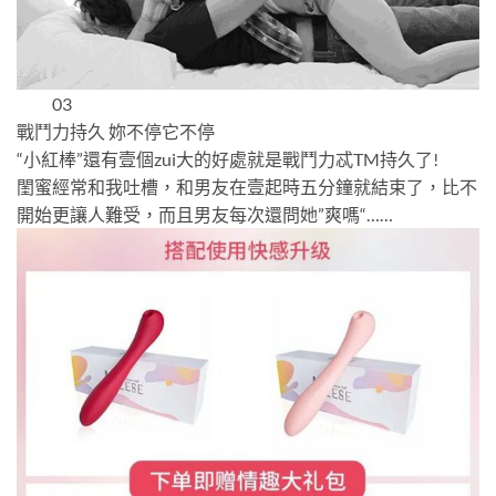
03
戰鬥力持久 妳不停它不停
“小紅棒”還有壹個zui大的好處就是戰鬥力忒TM持久了!
閨蜜經常和我吐槽，和男友在壹起時五分鐘就結束了，比不
開始更讓人難受，而且男友每次還問她”爽嗎“……