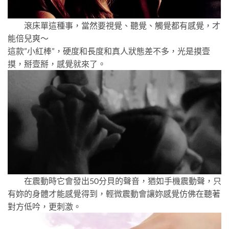
滾床單這種事，當然要視覺、聽覺、觸覺都有感覺，才
能倍兒爽～
這款”小紅棒”，硬度和長度和真人狀態差不多，光是摸壹
摸，掰壹掰，感覺就來了。
在震動時它會發出50分貝的聲音，猶如手機震動聲，只
有妳的身體才能感覺得到，輕微震動會讓妳感覺仿佛在聽著
對方低吟，更刺激。