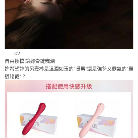
02
自由換檔 讓妳壹鍵糕潮
妳希望妳的另壹棒是溫潤如玉的“暖男”還是強勢又霸氣的“霸
道總裁”？