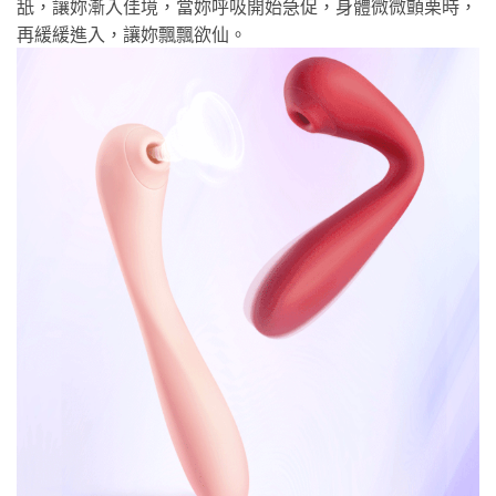
舐，讓妳漸入佳境，當妳呼吸開始急促，身體微微顫栗時，
再緩緩進入，讓妳飄飄欲仙。