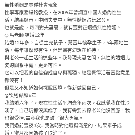
無性婚姻是壹種社會現象
性學專家潘綏銘教授，在2009年曾調查中國人婚內性生
活，結果顯示，中國夫妻中，無性婚姻占比25%。
也就是說 ，每四對夫妻裏，就有壹對正遭遇無性婚姻。
@ 馬老師 結婚12年
結婚12年多。自從生完孩子，第壹年懷孕生子，5年兩地生
活，每年雖然沒有性，但是還有幻想在維持。
與老公一起生活的這些年。我發現夫妻之間，無性的婚姻比
婆媳關系相處，更是可怕。
它可以把我的自信變成自卑與孤獨。總是覺得活著壹點意思
都沒有！
但是又不知道如何擺脫困境。從新做回自己。
@欣兒 結婚6年
我結婚六年了，現在性生活平均壹年兩次。我感覺我在性冷
淡了，自己玩都沒興趣了，我有需要去撩老公他沒回應，我
也很受挫, 畢竟我也是鼓了很大勇氣。
我們婚前壹夜3次…我當時對他還挺滿意的，結果奉子成
婚，蜜月都因為孩子取消了。