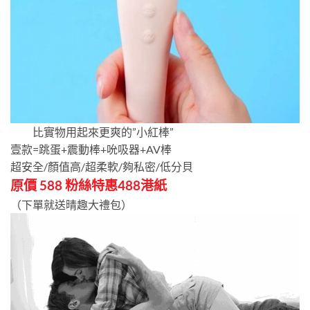
比實物用起來更爽的”小紅棒”
壹款=跳蛋+震動棒+吮吸器+AV棒
超安全/顏值高/超柔軟/夠私密/低分貝
原價 588 粉絲特惠488港紙
（下單就送晴趣大禮包）