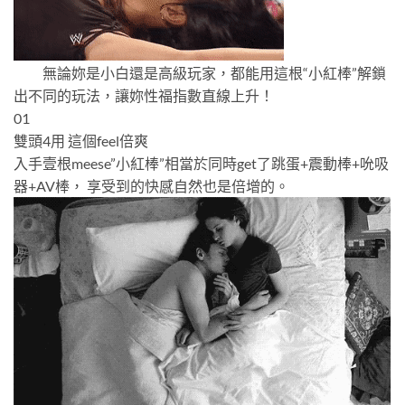
無論妳是小白還是高級玩家，都能用這根“小紅棒”解鎖
出不同的玩法，讓妳性福指數直線上升！
01
雙頭4用 這個feel倍爽
入手壹根meese”小紅棒”相當於同時get了跳蛋+震動棒+吮吸
器+AV棒， 享受到的快感自然也是倍增的。