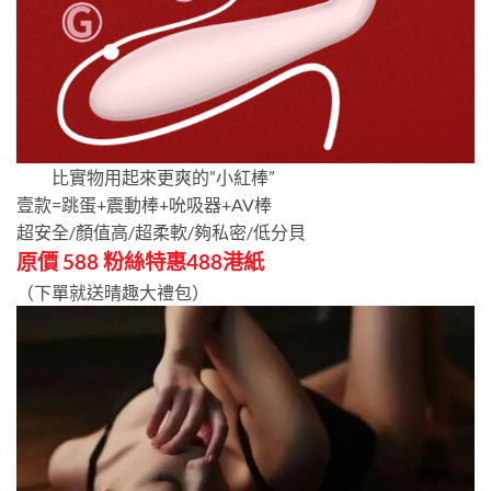
比實物用起來更爽的”小紅棒”
壹款=跳蛋+震動棒+吮吸器+AV棒
超安全/顏值高/超柔軟/夠私密/低分貝
原價 588 粉絲特惠488港紙
（下單就送晴趣大禮包）