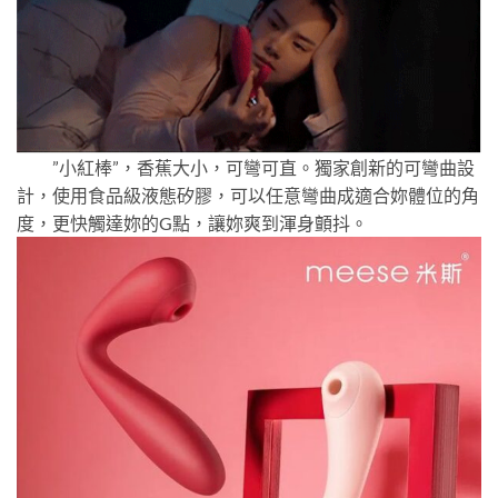
”小紅棒”，香蕉大小，可彎可直。獨家創新的可彎曲設
計，使用食品級液態矽膠，可以任意彎曲成適合妳體位的角
度，更快觸達妳的G點，讓妳爽到渾身顫抖。