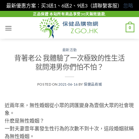
最新優惠方案：买3送1、6送2、9送3（請聯繫客服）
忽略
Skip
正品保證 本站所有商品享受30天無效退款.
to
0
content
最新活動
背著老公 我體驗了一次極致的性生活
就問港男你們怕不怕？
POSTED ON
2021-06-16
BY
保健品商城
近兩年來，無性婚姻從小眾的詞匯變身為壹個大眾的社會現
象。
什麽是無性婚姻？
一對夫妻壹年裏發生性行為的次數不到十次，這段婚姻就稱
為無性婚姻。