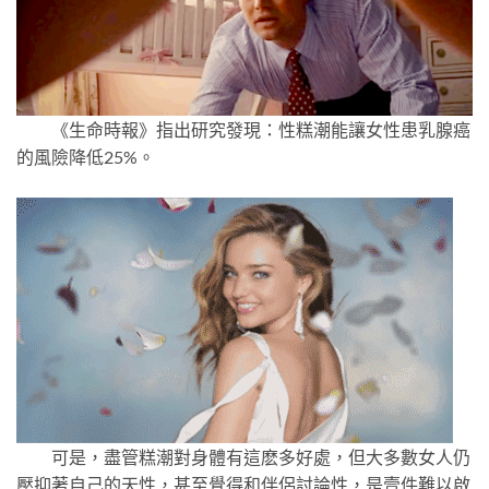
《生命時報》指出研究發現：性糕潮能讓女性患乳腺癌
的風險降低25%。
可是，盡管糕潮對身體有這麽多好處，但大多數女人仍
壓抑著自己的天性，甚至覺得和伴侶討論性，是壹件難以啟