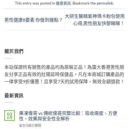
This entry was posted in
健康資訊
. Bookmark the
permalink
.
大研生醫精氣神瑪卡粉包使用
男性健康8要素 你做到幾點？
心得,男性朋友快黎睇睇！
關於我們
本站保證所有銷售的產品均為原裝正品！為廣大香港男性朋
友分享正品有效的壯陽延時保健品。凡在本商城訂購產品的
一律享受9折優惠！且享受7天的試用保障，無效全額退款！
最新資訊
果凍偉哥 vs 傳統偉哥完整比較：吸收速度、方便
03
8 月
性、效果與安全性全解析
在
留言功能已關閉