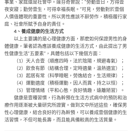
事業、家庭還是社會中。達芬奇曾說：“勞動壹日，方得壹
夜安寢；勤勞壹生，可得幸福長眠。”可見，勞動對於壹個
人價值體現的重要性。所以男性應該不辭勞作，積極履行家
庭、社會所賦予自身的責任。
4、養成健康的生活方式
以上主要講的是心理健康方面，那麽如何保證男性的身
體健康，筆者認為應該養成健康的生活方式，由此提出了男
性健康生活“五要素”，具體包括以下幾個方面：
（1）天人合壹（順應四時，法於陰陽，規避毒氣）；
（2）飲食有節（結構合理，定時適量，溫熱適宜）；
（3）起居有常（科學睡眠，勞逸結合，生活規律）；
（4）運動適度（積極運動，因人而異，持之以恒）；
（5）管理情緒（平和心態，良好情趣，遠離陋習）。
健康是壹種習慣，行為幹預在生活方式病中的預防和治
療作用逐漸被大量研究所證實。做到文中所述這些，確保男
性心理健康，結合良好的行為幹預，可以養成壹個健康的生
活習慣，不但可能長壽，而且能具備較高的生活質量。