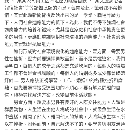
殺”、“某某公司員工因不堪壓力跳樓自殺”、“某艾滋病患者
報復社會”等等諸如此類的消息。每聞及此，筆者都不禁惋
惜。其實此類新聞背後反映出來的是，學業、職場等壓力
下，人們社會適應能力的低下。為此，我們不得不強調社會
適應能力的培養和鍛煉，尤其是在家庭和社會中承擔責任更
多的男性，更應註重訓練對社會環境的適應能力。社會適應
能力其實就是抗壓能力。
如何形成對社會環境變化的適應能力，壹方面，需要男
性在挫折、壓力前要選擇勇敢面對，而不是畏懼逃避。我們
要明白，每個人的求學之路都是充滿坎坷的，每個人的職場
工作都不會是壹帆風順的，每個人的婚姻或多或少都會磕磕
絆絆……男人應該正視學習、工作、婚姻中的各種挫折和磨
難，首先要選擇接受這壹切的不順心，要有解決問題的自
信，積極尋找解決方案，改變目前生活狀態。
另壹方面，還要求男性有良好的人際交往能力。人類是
群居動物，人生活在由他人構成的社會中，就像魚生活在水
中壹樣，離開了他人，離開他人的幫助，人將無法生存。所
以在挫折、困難面前，自己解決不了的，要學會與朋友溝通