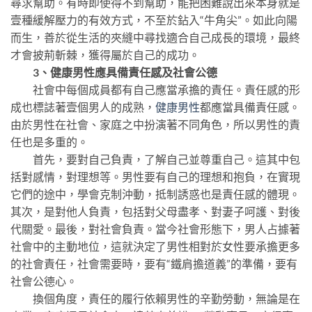
尋求幫助。有時即使得不到幫助，能把困難說出來本身就是
壹種緩解壓力的有效方式，不至於鉆入“牛角尖”。如此向陽
而生，善於從生活的夾縫中尋找適合自己成長的環境，最終
才會披荊斬棘，獲得屬於自己的成功。
3、健康男性應具備責任感及社會公德
社會中每個成員都有自己應當承擔的責任。責任感的形
成也標誌著壹個男人的成熟，
健康男性
都應當具備責任感。
由於男性在社會、家庭之中扮演著不同角色，所以男性的責
任也是多重的。
首先，要對自己負責，了解自己並尊重自己。這其中包
括對感情，對理想等。男性要有自己的理想和抱負，在實現
它們的途中，學會克制沖動，抵制誘惑也是責任感的體現。
其次，是對他人負責，包括對父母盡孝、對妻子呵護、對後
代關愛。最後，對社會負責。當今社會形態下，男人占據著
社會中的主動地位，這就決定了男性相對於女性要承擔更多
的社會責任，社會需要時，要有“鐵肩擔道義”的準備，要有
社會公德心。
換個角度，責任的履行依賴男性的辛勤勞動，無論是在