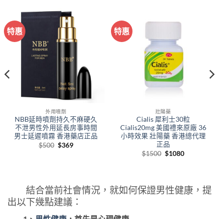
特惠
特惠
外用噴劑
壯陽藥
NBB延時噴劑持久不麻硬久
Cialis 犀利士30粒
不泄男性外用延長房事時間
Cialis20mg 美國禮來原廠 36
男士延遲噴霧 香港藥店正品
小時效果 壯陽藥 香港總代理
正品
Original
Current
$
500
$
369
price
price
Original
Current
$
1500
$
1080
was:
is:
price
price
$500.
$369.
was:
is:
$1500.
$1080.
結合當前社會情況，就如何保證男性健康，提
出以下幾點建議：
1、
男性健康
，首先是心理健康