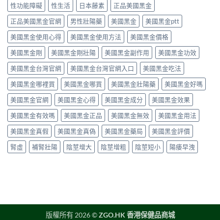
汀）
磷
西
性功能障礙
性生活
日本藤素
正品美國黑金
解
副
酸
汀
析〉
作
二
正品美國黑金官網
男性壯陽藥
美國黑金
美國黑金ptt
60mg，
中
用
酯
硬
全
美國黑金使用心得
美國黑金使用方法
美國黑金價格
酶
得
解
抑
起
析：
美國黑金剛
美國黑金剛壯陽
美國黑金副作用
美國黑金功效
制
又
常
劑
撐
美國黑金台灣官網
美國黑金台灣官網入口
美國黑金吃法
見
到
得
輕
攝
久
美國黑金哪裡買
美國黑金哪買
美國黑金壯陽藥
美國黑金好嗎
微
護
的
vs
腺
完
美國黑金官網
美國黑金心得
美國黑金成分
美國黑金效果
罕
素
整
見
類
指
美國黑金有效嗎
美國黑金正品
美國黑金無效
美國黑金用法
嚴
藥
南〉
重，
物，
中
美國黑金真假
美國黑金真偽
美國黑金藥局
美國黑金評價
用
找
藥
回
腎虛
補腎壯陽
陰莖增大
陰莖增粗
陰莖短小
陽痿早洩
前
自
先
信
讀
與
懂〉
性
中
福〉
中
版權所有 2026 ©
ZGO.HK 香港保健品商城