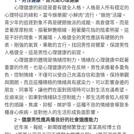
心理健康的前提是要有健全人格。人格是人所有穩定的
心理特征的總和。當今娛樂圈“小鮮肉”流行，“娘炮”活躍。
青少年的追逐對象不再是硬朗做派的成龍、高倉健等，而是
塗著厚厚粉底、描著鮮艷眼線、翹著蘭花指的陰柔明星，這
是不好的現象。男屬陽，人格健全的男性應該有硬朗的外
表，剛強的氣質，果敢的言行。找回男性荷爾蒙，保證男性
人格健全，這是男性心理健康的前提。
心理健康的體現是情緒控制力。情緒在心理健康中起著
重要的作用，也是心理健康的外在反映。男性承擔著多重角
色，控制情緒，不僅可以使自己充滿自信和激情，保持樂觀
與開朗，而且這種積極的情緒具有感染力，可以影響身邊的
朋友、同事等，讓他們在面對困境時可以對生活充滿希望。
反過來說，如果對情緒缺乏控制能力，那生活將會陷入經常
性的煩躁、焦慮、抑郁、嫉妒等。這種不良的情緒會導致多
種身心疾病，並對他人的生活形成負面影響。
2、健康男性應具備良好的社會適應能力
近年來，報紙、新聞媒體頻繁登出“某某高校博士自