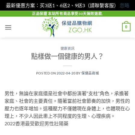
最新優惠方案：买3送1、6送2、9送3（請聯繫客服）
忽略
Skip
正品保證 本站所有商品享受30天無效退款.
to
0
content
健康資訊
點樣做一個健康的男人？
POSTED ON
2022-04-20
BY
保健品商城
男性，無論在家庭還是社會中都扮演著“支柱”角色，承擔著
家庭、社會的主要責任。隨著當前社會節奏的加快，男性的
壓力也逐年增加。這種壓力不僅體現在身體上，也體現在心
理上，不少人因此患上不同程度的生理、心理疾病。
2022香港最受歡迎男性壯陽藥