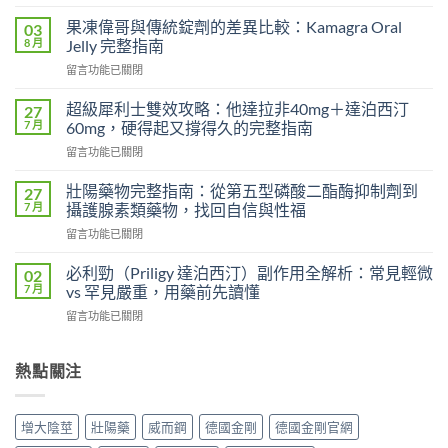
〈果
凍
果凍偉哥與傳統錠劑的差異比較：Kamagra Oral
03
偉
8 月
Jelly 完整指南
哥
在
留言功能已關閉
vs
〈果
傳
凍
統
超級犀利士雙效攻略：他達拉非40mg＋達泊西汀
27
偉
偉
7 月
60mg，硬得起又撐得久的完整指南
哥
哥
在
留言功能已關閉
與
完
〈超
傳
整
級
統
壯陽藥物完整指南：從第五型磷酸二酯酶抑制劑到
27
比
犀
錠
7 月
攝護腺素類藥物，找回自信與性福
較：
利
劑
吸
在
留言功能已關閉
士
的
收
〈壯
雙
差
速
陽
效
必利勁（Priligy 達泊西汀）副作用全解析：常見輕微
02
異
度、
藥
攻
7 月
vs 罕見嚴重，用藥前先讀懂
比
方
物
略：
較：
便
在
留言功能已關閉
完
他
Kamagra
性、
〈必
整
達
Oral
效
利
指
拉
Jelly
果
勁
熱點關注
南：
非
完
與
（Priligy
從
40mg
整
安
達
第
＋
指
全
泊
五
達
增大陰莖
壯陽藥
威而鋼
德國金剛
德國金剛官網
南〉
性
西
型
泊
中
全