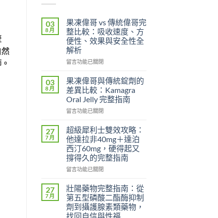
果凍偉哥 vs 傳統偉哥完
03
8 月
整比較：吸收速度、方
壹
便性、效果與安全性全
解析
自然
在
留言功能已關閉
師。
〈果
凍
果凍偉哥與傳統錠劑的
03
偉
8 月
差異比較：Kamagra
哥
Oral Jelly 完整指南
vs
在
傳
留言功能已關閉
〈果
統
凍
偉
超級犀利士雙效攻略：
27
偉
哥
7 月
他達拉非40mg＋達泊
哥
完
西汀60mg，硬得起又
與
整
撐得久的完整指南
傳
比
統
較：
在
留言功能已關閉
錠
吸
〈超
劑
收
級
壯陽藥物完整指南：從
27
的
速
犀
7 月
第五型磷酸二酯酶抑制
差
度、
利
劑到攝護腺素類藥物，
異
方
士
找回自信與性福
比