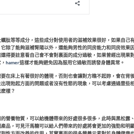
牡蠣肽等等成分，這些成分對使用者的滋補效果很好，如果自己
，它除了能夠滋補腎陽以外，還能夠男性的同房能力和同房效果
候還得要註意看自己會不會對裏面的成分過敏，如果曾經出現果
它，
hamer
這樣才能夠避免因為服用它過敏而誘發身體異常。
需要在床上有著很好的體現，否則也會讓對方瞧不起妳，會在背
性出現勃起方面的問題或者沒有性慾的現象，可以考慮通過壹些
怎麽樣？
用的營養物質，可以給機體帶來的好處很多很多，此時與黑松露
個產品，可見汗馬糖可以給人們帶來的好處將會更加的強勁和明
起到性方面改善的作用，其實裏面的很多營養元素對於身體健康