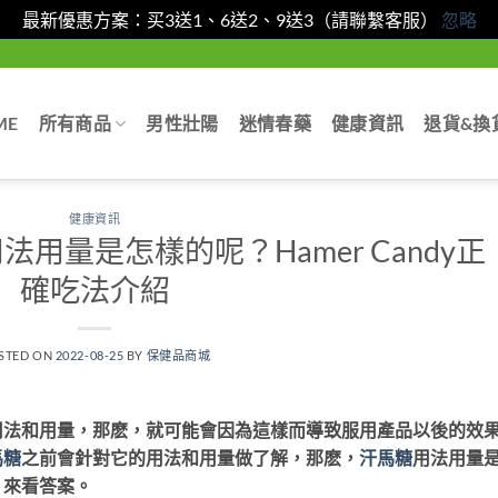
最新優惠方案：买3送1、6送2、9送3（請聯繫客服）
忽略
ME
所有商品
男性壯陽
迷情春藥
健康資訊
退貨&換
健康資訊
y用法用量是怎樣的呢？Hamer Candy正
確吃法介紹
STED ON
2022-08-25
BY
保健品商城
用法和用量，那麽，就可能會因為這樣而導致服用產品以後的效
馬糖
之前會針對它的用法和用量做了解，那麽，
汗馬糖
用法用量
？來看答案。