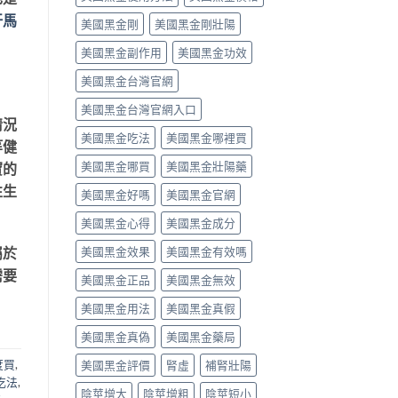
中
類
vs
汗馬
美國黑金剛
美國黑金剛壯陽
藥
罕
物，
見
美國黑金副作用
美國黑金功效
找
嚴
回
重，
美國黑金台灣官網
自
用
信
藥
美國黑金台灣官網入口
與
前
情況
性
先
美國黑金吃法
美國黑金哪裡買
等健
福〉
讀
中
懂〉
美國黑金哪買
美國黑金壯陽藥
寶的
中
性生
美國黑金好嗎
美國黑金官網
美國黑金心得
美國黑金成分
美國黑金效果
美國黑金有效嗎
屬於
需要
美國黑金正品
美國黑金無效
美國黑金用法
美國黑金真假
美國黑金真偽
美國黑金藥局
邊度買
,
美國黑金評價
腎虛
補腎壯陽
吃法
,
陰莖增大
陰莖增粗
陰莖短小