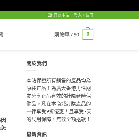
訂閱本站
登入 / 註冊
貨
購物車 /
$
0
0
關於我們
本站保證所有銷售的產品均為
原裝正品！為廣大香港男性朋
友分享正品有效的壯陽延時保
健品。凡在本商城訂購產品的
一律享受9折優惠！且享受7天
的試用保障，無效全額退款！
果因
是怎
最新資訊