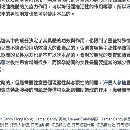
到增強機體的免疫力作用，可以降低腫瘤活性的作用等等，所以
成年的男性朋友也是可以使用本品的。
馬糖其中的成分決定了其具體的功效與作用，也限制了壹些特殊
幼兒是不適合使用功效強大的此產品的，否則會容易引起性早熟
乳期間的女性朋友也是不可以吃本品的，會對於胎兒的發育和寶
馬糖
之後性慾會增加很多，而懷孕期間的女性是需要適當的減少
活。
共睹的，但是需要註意壹個現實性與客觀性的問題，
汗馬人參糖
的壹些勃起障礙的問題是僅僅可以起到輔助調理的作用，患者還
r Candy Hong Kong
,
Hamer Candy 香港
,
Hamer Candy網購
,
Hamer Candy
糖猝死
,
汗馬人參糖
,
汗馬咖啡糖
,
汗馬精力糖
,
汗馬糖副作用
,
汗馬糖功效
,
汗馬糖