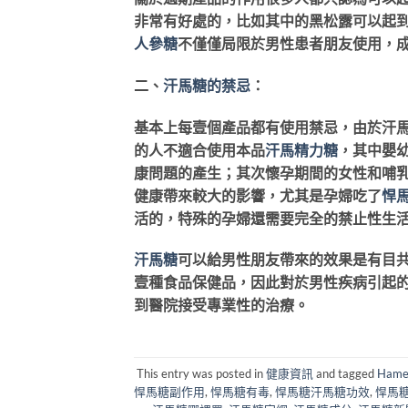
非常有好處的，比如其中的黑松露可以起
人參糖
不僅僅局限於男性患者朋友使用，
二、
汗馬糖的禁忌
：
基本上每壹個產品都有使用禁忌，由於汗
的人不適合使用本品
汗馬精力糖
，其中嬰
康問題的產生；其次懷孕期間的女性和哺
健康帶來較大的影響，尤其是孕婦吃了
悍
活的，特殊的孕婦還需要完全的禁止性生
汗馬糖
可以給男性朋友帶來的效果是有目
壹種食品保健品，因此對於男性疾病引起
到醫院接受專業性的治療。
This entry was posted in
健康資訊
and tagged
Hame
悍馬糖副作用
,
悍馬糖有毒
,
悍馬糖汗馬糖功效
,
悍馬