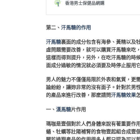
第二、
汗馬糖的作用
汗馬糖
裏面的成分包含有海參、黃精以及
虛問題需要改善，就可以購買汗馬糖來吃
這樣而得到提升，另外，在吃汗馬糖的時
面成分過敏的情況就必須要及時停止服用
男人的魅力不僅僅局限於外表和氣質，更
論紛紛，讓妳非常的沒有面子。針對於男
的產品來進行改善，那麽請問
汗馬糖效果
一、
漢馬糖
片作用
瑪咖是壹個對於人們身體來說有著重要作
蛹、牡蠣等壯陽補腎的食物壹起組合成壹
關於過期產品的作用很多人都只認為可以