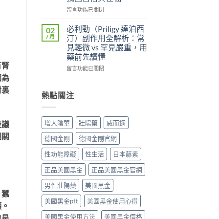
便
雙
較：
性、
效
在
留言功能已關閉
Kamagra
效
攻
〈壯
Oral
果
略：
陽
必利勁（Priligy 達泊西
02
Jelly
與
他
藥
7 月
汀）副作用全解析：常
完
安
達
物
見輕微 vs 罕見嚴重，用
整
全
拉
完
藥前先讀懂
指
性
非
整
有腎
南〉
全
40mg
指
在
留言功能已關閉
中
解
＋
南：
因為
〈必
析〉
達
從
利
對裏
中
泊
第
勁
熱點關注
西
五
（Priligy
汀
型
達
60mg，
磷
泊
增大陰莖
壯陽藥
威而鋼
後議
硬
酸
西
得
二
汀）
相關
德國金剛
德國金剛官網
起
酯
副
又
酶
作
性功能障礙
性生活
日本藤素
撐
抑
用
得
制
全
正品美國黑金
正品美國黑金官網
久
劑
解
的
到
析：
男性壯陽藥
美國黑金
完
、蠶
攝
常
整
美國黑金ptt
美國黑金使用心得
護
見
顯。
指
腺
輕
美國黑金使用方法
美國黑金價格
也是
南〉
素
微