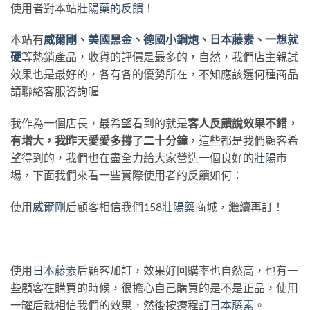
使用者對本站
壯陽藥的反饋
！
本站有
威爾剛
、
美國黑金
、
德國小鋼炮
、
日本藤素
、
一想就
硬
等熱銷產品，收貨的評價是最多的，自然，我們店主親試
效果也是最好的，各有各的優勢所在，不知應該選何種商品
請聯絡客服咨詢喔
我作為一個店長，最希望看到的就是
客人反饋說效果不錯，
有增大，我昨天愛愛多撐了二十分鐘
，這些都是我們顧客希
望得到的，我們也在盡全力給大家營造一個良好的
壯陽
市
場，下面我們來看一些實際使用者的反饋如何：
使用
威爾剛
后顧客相信我們158
壯陽藥
商城，繼續再訂！
使用
日本藤素
后顧客加訂，效果好回購率也自然高，也有一
些顧客在購買的時候，很擔心自己購買的是不是正品，使用
一罐后就相信我們的效果
，
然後按療程訂
日本藤素
。