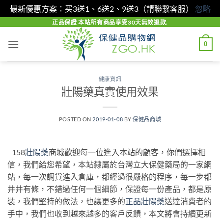
最新優惠方案：买3送1、6送2、9送3（請聯繫客服）
忽略
Skip
正品保證 本站所有商品享受30天無效退款.
to
0
content
健康資訊
壯陽藥真實使用效果
POSTED ON
2019-01-08
BY
保健品商城
158
壯陽藥
商城歡迎每一位進入本站的顧客，你們選擇相
信，我們給您希望，本站隸屬於台灣立大保健藥局的一家網
站，每一次調貨進入倉庫，都經過很嚴格的程序，每一步都
井井有條，不錯過任何一個細節，保證每一份產品，都是原
裝，我們堅持的做法，也讓更多的
正品壯陽藥
送達消費者的
手中，我們也收到越來越多的客戶反饋，本文將會持續更新