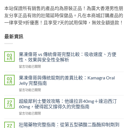
本站保證所有銷售的產品均為原裝正品！為廣大香港男性朋
友分享正品有效的壯陽延時保健品。凡在本商城訂購產品的
一律享受9折優惠！且享受7天的試用保障，無效全額退款！
最新資訊
果凍偉哥 vs 傳統偉哥完整比較：吸收速度、方便
03
8 月
性、效果與安全性全解析
在
留言功能已關閉
〈果
凍
果凍偉哥與傳統錠劑的差異比較：Kamagra Oral
03
偉
8 月
Jelly 完整指南
哥
在
留言功能已關閉
vs
〈果
傳
凍
統
超級犀利士雙效攻略：他達拉非40mg＋達泊西汀
27
偉
偉
7 月
60mg，硬得起又撐得久的完整指南
哥
哥
在
留言功能已關閉
與
完
〈超
傳
整
級
統
壯陽藥物完整指南：從第五型磷酸二酯酶抑制劑到
27
比
犀