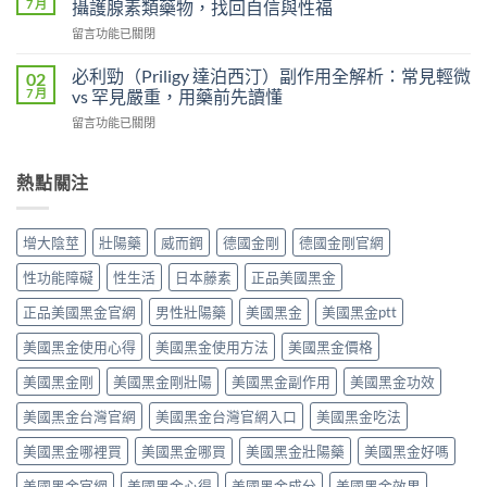
錠
7 月
攝護腺素類藥物，找回自信與性福
較：
利
劑
吸
在
留言功能已關閉
士
的
收
〈壯
雙
差
速
陽
效
必利勁（Priligy 達泊西汀）副作用全解析：常見輕微
02
異
度、
藥
攻
7 月
vs 罕見嚴重，用藥前先讀懂
比
方
物
略：
較：
便
在
留言功能已關閉
完
他
Kamagra
性、
〈必
整
達
Oral
效
利
指
拉
Jelly
果
勁
熱點關注
南：
非
完
與
（Priligy
從
40mg
整
安
達
第
＋
指
全
泊
五
達
增大陰莖
壯陽藥
威而鋼
德國金剛
德國金剛官網
南〉
性
西
型
泊
中
全
汀）
磷
西
性功能障礙
性生活
日本藤素
正品美國黑金
解
副
酸
汀
析〉
作
二
正品美國黑金官網
男性壯陽藥
美國黑金
美國黑金ptt
60mg，
中
用
酯
硬
全
美國黑金使用心得
美國黑金使用方法
美國黑金價格
酶
得
解
抑
起
析：
美國黑金剛
美國黑金剛壯陽
美國黑金副作用
美國黑金功效
制
又
常
劑
撐
美國黑金台灣官網
美國黑金台灣官網入口
美國黑金吃法
見
到
得
輕
攝
久
美國黑金哪裡買
美國黑金哪買
美國黑金壯陽藥
美國黑金好嗎
微
護
的
vs
腺
完
美國黑金官網
美國黑金心得
美國黑金成分
美國黑金效果