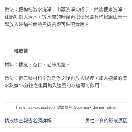
做法：把枸杞泡水洗淨，山藥洗淨切成丁，然後梗米洗淨。
往鍋裡倒入清水，等水開的時候再把梗米還有枸杞跟山藥一
起放入砂鍋裡面熬煮成粥即可裝碗食用。
橘皮茶
材料：橘皮、杏仁、老絲瓜絡。
做法：把三種材料全部洗淨之後再放入鍋裡，加入適量的清
水熬煮15分鐘之後再加入適量的冰糖即可飲用。
This entry was posted in
健康資訊
. Bookmark the
permalink
.
精液檢查報告名詞詳解
男性不育的形成原因