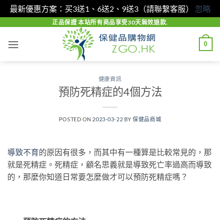
最新優惠方案：买3送1、6送2、9送3（請聯繫客服）
忽略
Skip
正品保證 本站所有商品享受30天無效退款.
to
0
content
健康資訊
預防死精症的4個方法
POSTED ON
2023-03-22
BY
保健品商城
導致不育
的原因有很多，而其中有一種算是比較常見的，那
就是死精症。死精症，顧名思義就是導致死亡率過高而導致
的，那麼你知道日常要怎麼做才可以預防死精症嗎？