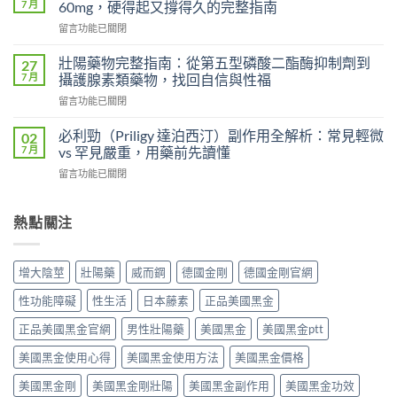
偉
7 月
60mg，硬得起又撐得久的完整指南
哥
哥
在
留言功能已關閉
與
完
〈超
傳
整
級
統
壯陽藥物完整指南：從第五型磷酸二酯酶抑制劑到
27
比
犀
錠
7 月
攝護腺素類藥物，找回自信與性福
較：
利
劑
吸
在
留言功能已關閉
士
的
收
〈壯
雙
差
速
陽
效
必利勁（Priligy 達泊西汀）副作用全解析：常見輕微
02
異
度、
藥
攻
7 月
vs 罕見嚴重，用藥前先讀懂
比
方
物
略：
較：
便
在
留言功能已關閉
完
他
Kamagra
性、
〈必
整
達
Oral
效
利
指
拉
Jelly
果
勁
熱點關注
南：
非
完
與
（Priligy
從
40mg
整
安
達
第
＋
指
全
泊
五
達
增大陰莖
壯陽藥
威而鋼
德國金剛
德國金剛官網
南〉
性
西
型
泊
中
全
汀）
磷
西
性功能障礙
性生活
日本藤素
正品美國黑金
解
副
酸
汀
析〉
作
二
正品美國黑金官網
男性壯陽藥
美國黑金
美國黑金ptt
60mg，
中
用
酯
硬
全
美國黑金使用心得
美國黑金使用方法
美國黑金價格
酶
得
解
抑
起
析：
美國黑金剛
美國黑金剛壯陽
美國黑金副作用
美國黑金功效
制
又