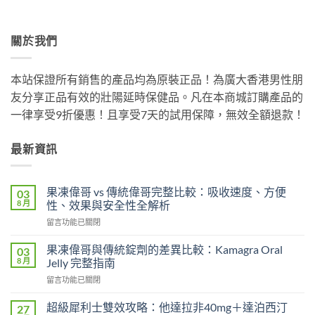
關於我們
本站保證所有銷售的產品均為原裝正品！為廣大香港男性朋
友分享正品有效的壯陽延時保健品。凡在本商城訂購產品的
一律享受9折優惠！且享受7天的試用保障，無效全額退款！
最新資訊
果凍偉哥 vs 傳統偉哥完整比較：吸收速度、方便
03
8 月
性、效果與安全性全解析
在
留言功能已關閉
〈果
凍
果凍偉哥與傳統錠劑的差異比較：Kamagra Oral
03
偉
8 月
Jelly 完整指南
哥
在
留言功能已關閉
vs
〈果
傳
凍
統
超級犀利士雙效攻略：他達拉非40mg＋達泊西汀
27
偉