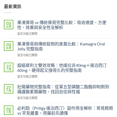
最新資訊
果凍偉哥 vs 傳統偉哥完整比較：吸收速度、方便
03
8 月
性、效果與安全性全解析
在
留言功能已關閉
〈果
凍
果凍偉哥與傳統錠劑的差異比較：Kamagra Oral
03
偉
8 月
Jelly 完整指南
哥
在
留言功能已關閉
vs
〈果
傳
凍
統
超級犀利士雙效攻略：他達拉非40mg＋達泊西汀
27
偉
偉
7 月
60mg，硬得起又撐得久的完整指南
哥
哥
在
留言功能已關閉
與
完
〈超
傳
整
級
統
壯陽藥物完整指南：從第五型磷酸二酯酶抑制劑到
27
比
犀
錠
7 月
攝護腺素類藥物，找回自信與性福
較：
利
劑
吸
在
留言功能已關閉
士
的
收
〈壯
雙
差
速
陽
效
必利勁（Priligy 達泊西汀）副作用全解析：常見輕微
02
異
度、
藥
攻
7 月
vs 罕見嚴重，用藥前先讀懂
比
方
物
略：
較：