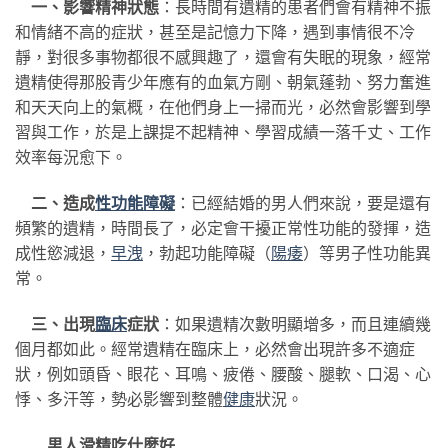
一、影響精神狀態
：長時間有遺精的患者們會有精神不振
和情緒不高的症狀，甚至是記憶力下降，遇到事情很不冷
靜，對很多事物都很不感興趣了，還會有失眠的現象，經常
遺精使得那股青少年應有的血氣方剛、朝氣蓬勃、努力奮進
和天天向上的氣概，在他們身上一掃而光，必然會影響到學
習與工作，於是上課提不起精神、學習成績一落千丈、工作
效率每況愈下。
二、造成
性功能障礙
：已經結婚的男人們來說，要是還有
頻繁的遺精，時間長了，必定會干擾正常性功能的發揮，造
成性慾減退，
早洩
，勃起功能障礙（
陽痿
）等男子性功能異
常。
三、出現
臨床
症狀
：如果遺精次數明顯增多，而且連續幾
個月都如此。經常遺精在臨床上，必然會出現許多不適症
狀，例如頭昏、眼花、耳鳴、疲倦、腰酸、腿軟、口渴、心
悸、多汗等，勢必影響到整體
健康
狀況。
男人滑精吃什麼好