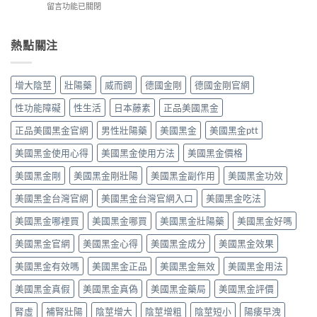
便
在
留言功能已關閉
完
他
Kamagra
性、
〈必
整
達
Oral
效
利
指
拉
Jelly
果
勁
熱點關注
南：
非
完
與
（Priligy
從
40mg
整
安
達
第
＋
指
全
泊
五
達
增大陰莖
壯陽藥
威而鋼
德國金剛
德國金剛官網
南〉
性
西
型
泊
中
全
汀）
磷
西
性功能障礙
性生活
日本藤素
正品美國黑金
解
副
酸
汀
析〉
作
二
正品美國黑金官網
男性壯陽藥
美國黑金
美國黑金ptt
60mg，
中
用
酯
硬
全
美國黑金使用心得
美國黑金使用方法
美國黑金價格
酶
得
解
抑
起
析：
美國黑金剛
美國黑金剛壯陽
美國黑金副作用
美國黑金功效
制
又
常
劑
撐
美國黑金台灣官網
美國黑金台灣官網入口
美國黑金吃法
見
到
得
輕
攝
久
美國黑金哪裡買
美國黑金哪買
美國黑金壯陽藥
美國黑金好嗎
微
護
的
vs
腺
完
美國黑金官網
美國黑金心得
美國黑金成分
美國黑金效果
罕
素
整
見
類
指
美國黑金有效嗎
美國黑金正品
美國黑金無效
美國黑金用法
嚴
藥
南〉
重，
物，
中
美國黑金真假
美國黑金真偽
美國黑金藥局
美國黑金評價
用
找
藥
回
腎虛
補腎壯陽
陰莖增大
陰莖增粗
陰莖短小
陽痿早洩