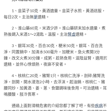
1、韭菜子10克，黃酒適量。韭菜子水煎，黃酒送服，
每日2次。主治無
夢
遺精。
2、淮山藥60克，米酒少許。淮山藥研末加水適量，煮
熟後調入米酒1～2湯匙，溫服。主治
腎虛
遺精。
3、銀耳30克，百合30克，粳米50克。銀耳、百合洗
淨，同置鍋中，加清水500毫升，加粳米，急火煮開3分
鐘，改文火煮30分鐘，成粥，趁熱食用。滋陰益腎，適用於
遺精，並伴心悸煩熱，夜寐不安者。
4、核桃仁20克，豬腎1只。核桃仁洗淨，剖碎;豬腎洗
淨，剖開，開水浸泡2小時，去浮沫。起油鍋，核桃仁、豬
腰同炒，加黃酒、姜、蔥、食鹽調味後食用。可治遺精，耳
鳴腰酸，肢冷畏寒。
通過上面對滑精危害的介紹您都了解了吧，有些
疾病
不