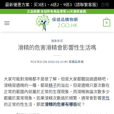
最新優惠方案：买3送1、6送2、9送3（請聯繫客服）
忽略
Skip
正品保證 本站所有商品享受30天無效退款.
to
0
content
健康資訊
滑精的危害滑精會影響性生活嗎
POSTED ON
2023-03-25
BY
保健品商城
大家可能對滑精都不是很了解，但是大家都聽說過遺精吧，
滑精是遺精的一種，都是
精子
的溢出。但是遺精只要次數在
正常的範圍內就屬於正常的生理現象，而滑精無論次數多少
都屬於異常現象。如果滑精次數過於頻繁，通常會影響
男性
的正常的性生活，那麼
滑精的危害有哪些
呢？