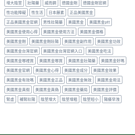
五
達
增大陰莖
壯陽藥
威而鋼
德國金剛
德國金剛官網
南〉
性
西
型
泊
中
全
汀）
磷
西
性功能障礙
性生活
日本藤素
正品美國黑金
解
副
酸
汀
析〉
作
二
正品美國黑金官網
男性壯陽藥
美國黑金
美國黑金ptt
60mg，
中
用
酯
硬
全
美國黑金使用心得
美國黑金使用方法
美國黑金價格
酶
得
解
抑
起
析：
美國黑金剛
美國黑金剛壯陽
美國黑金副作用
美國黑金功效
制
又
常
劑
撐
美國黑金台灣官網
美國黑金台灣官網入口
美國黑金吃法
見
到
得
輕
攝
久
美國黑金哪裡買
美國黑金哪買
美國黑金壯陽藥
美國黑金好嗎
微
護
的
vs
腺
完
美國黑金官網
美國黑金心得
美國黑金成分
美國黑金效果
罕
素
整
見
類
指
美國黑金有效嗎
美國黑金正品
美國黑金無效
美國黑金用法
嚴
藥
南〉
重，
物，
中
美國黑金真假
美國黑金真偽
美國黑金藥局
美國黑金評價
用
找
藥
回
腎虛
補腎壯陽
陰莖增大
陰莖增粗
陰莖短小
陽痿早洩
前
自
先
信
讀
與
懂〉
性
中
福〉
中