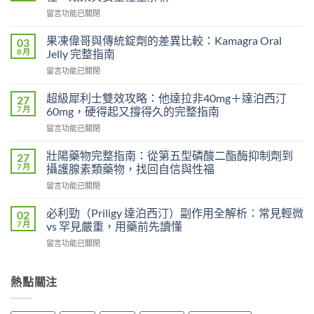
在
留言功能已關閉
〈果
凍
果凍偉哥與傳統錠劑的差異比較：Kamagra Oral
03
偉
8 月
Jelly 完整指南
哥
在
留言功能已關閉
vs
〈果
傳
凍
統
超級犀利士雙效攻略：他達拉非40mg＋達泊西汀
27
偉
偉
7 月
60mg，硬得起又撐得久的完整指南
哥
哥
在
留言功能已關閉
與
完
〈超
傳
整
級
統
壯陽藥物完整指南：從第五型磷酸二酯酶抑制劑到
27
比
犀
錠
7 月
攝護腺素類藥物，找回自信與性福
較：
利
劑
吸
在
留言功能已關閉
士
的
收
〈壯
雙
差
速
陽
效
必利勁（Priligy 達泊西汀）副作用全解析：常見輕微
02
異
度、
藥
攻
7 月
vs 罕見嚴重，用藥前先讀懂
比
方
物
略：
較：
便
在
留言功能已關閉
完
他
Kamagra
性、
〈必
整
達
Oral
效
利
指
拉
Jelly
果
勁
熱點關注
南：
非
完
與
（Priligy
從
40mg
整
安
達
第
＋
指
全
泊