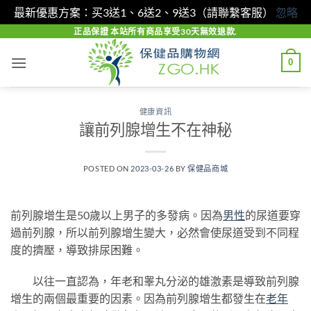
最新優惠方案：买3送1、6送2、9送3（請聯繫客服）
忽略
Skip
正品保證 本站所有商品享受30天無效退款.
to
0
content
健康資訊
讓前列腺增生不在神秘
POSTED ON
2023-03-26
BY
保健品商城
前列腺增生是50歲以上男子的多發病。因為
男性
的尿道要穿
過前列腺，所以前列腺增生變大，必然會使尿道受到不同程
度的擠壓，導致排尿困難。
以往一直認為，年老和睾丸分泌的雄激素是導致前列腺
增生的兩個最重要的因素。因為前列腺增生都發生在
老年