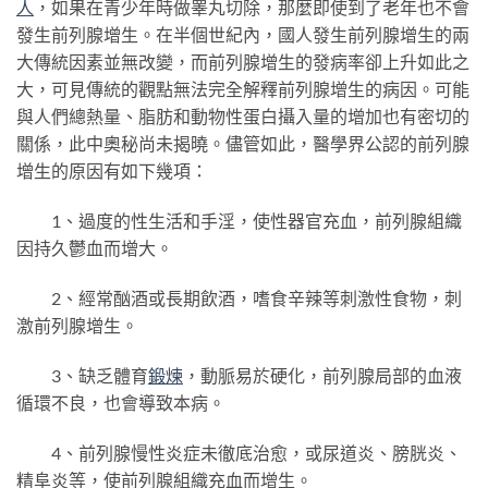
人
，如果在青少年時做睾丸切除，那麼即使到了老年也不會
發生前列腺增生。在半個世紀內，國人發生前列腺增生的兩
大傳統因素並無改變，而前列腺增生的發病率卻上升如此之
大，可見傳統的觀點無法完全解釋前列腺增生的病因。可能
與人們總熱量、脂肪和動物性蛋白攝入量的增加也有密切的
關係，此中奧秘尚未揭曉。儘管如此，醫學界公認的前列腺
增生的原因有如下幾項：
1、過度的性生活和手淫，使性器官充血，前列腺組織
因持久鬱血而增大。
2、經常酗酒或長期飲酒，嗜食辛辣等刺激性食物，刺
激前列腺增生。
3、缺乏體育
鍛煉
，動脈易於硬化，前列腺局部的血液
循環不良，也會導致本病。
4、前列腺慢性炎症未徹底治愈，或尿道炎、膀胱炎、
精阜炎等，使前列腺組織充血而增生。