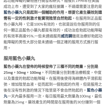
起功能障礙的藥物進行開發和研究。隨後於1998年在美國
成功上市，遭受到了大家的瘋狂搶購，不過還需要注意的是
藍色小藥丸
只是起到一個輔助的作用，想要它產生藥效則還
需有一定的性刺激才能實現陰莖自然勃起
。在服用到正品藍
色小藥丸時，它是100%有效的，也就是說在你服用到的任
何一顆正品藍色小藥丸都是有效的，成功治愈勃起功能障礙
的有效率高達95%,一些未通過服用
威而鋼
徹底治療好勃起功
能障礙的男性大部分是未通過一個正確的服用方式進行服
用。
服用藍色小藥丸
藍色小藥丸在發佈的時候發佈了三種不同的劑量，分別是
25mg，50mg，100mg
。不同劑量分別對應治療輕度，中度
以及重度的勃起功能障礙。在服用後使得海綿體內平滑肌鬆
弛，增加陰莖血液，從而起到一個勃起的作用，但是服用之
後在沒有性刺激的情況下陰莖是不會自然勃起的。
藍色小藥
丸
一天內最多服用一次，每日服用最大劑量為100mg，最低
劑量為25mg，藥效產生的時間是在服用後的30分鐘到一個