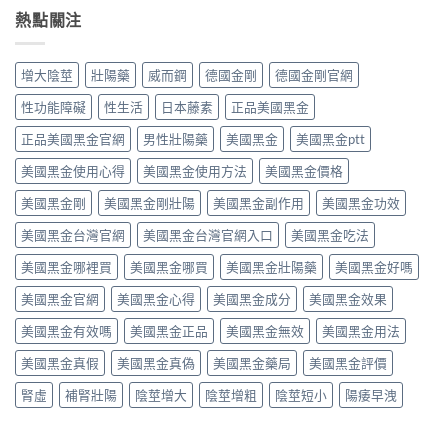
指
拉
Jelly
果
勁
熱點關注
南：
非
完
與
（Priligy
從
40mg
整
安
達
第
＋
指
全
泊
五
達
增大陰莖
壯陽藥
威而鋼
德國金剛
德國金剛官網
南〉
性
西
型
泊
中
全
汀）
磷
西
性功能障礙
性生活
日本藤素
正品美國黑金
解
副
酸
汀
析〉
作
二
正品美國黑金官網
男性壯陽藥
美國黑金
美國黑金ptt
60mg，
中
用
酯
硬
全
美國黑金使用心得
美國黑金使用方法
美國黑金價格
酶
得
解
抑
起
析：
美國黑金剛
美國黑金剛壯陽
美國黑金副作用
美國黑金功效
制
又
常
劑
撐
美國黑金台灣官網
美國黑金台灣官網入口
美國黑金吃法
見
到
得
輕
攝
久
美國黑金哪裡買
美國黑金哪買
美國黑金壯陽藥
美國黑金好嗎
微
護
的
vs
腺
完
美國黑金官網
美國黑金心得
美國黑金成分
美國黑金效果
罕
素
整
見
類
指
美國黑金有效嗎
美國黑金正品
美國黑金無效
美國黑金用法
嚴
藥
南〉
重，
物，
中
美國黑金真假
美國黑金真偽
美國黑金藥局
美國黑金評價
用
找
藥
回
腎虛
補腎壯陽
陰莖增大
陰莖增粗
陰莖短小
陽痿早洩
前
自
先
信
讀
與