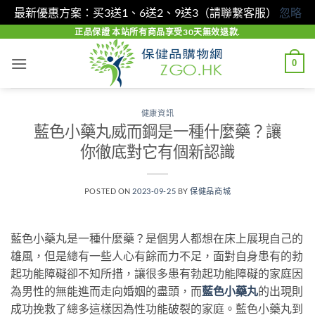
最新優惠方案：买3送1、6送2、9送3（請聯繫客服）
忽略
Skip
正品保證 本站所有商品享受30天無效退款.
to
0
content
健康資訊
藍色小藥丸威而鋼是一種什麼藥？讓
你徹底對它有個新認識
POSTED ON
2023-09-25
BY
保健品商城
藍色小藥丸是一種什麼藥？是個男人都想在床上展現自己的
雄風，但是總有一些人心有餘而力不足，面對自身患有的勃
起功能障礙卻不知所措，讓很多患有勃起功能障礙的家庭因
為男性的無能進而走向婚姻的盡頭，而
藍色小藥丸
的出現則
成功挽救了總多這樣因為性功能破裂的家庭。藍色小藥丸到