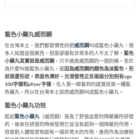
藍色小藥丸威而鋼
在台灣本土，我們都習慣性的把
威而鋼
叫成藍色小藥丸，很
多人知道這個東西，但是卻還有非常多的人不太了解，
藍色
小藥丸其實就是威而鋼
，只不過是威而鋼的一個別稱。至於
為什麼叫做藍色小藥丸，是
因為威而鋼的顏色為淡藍色，形
狀是菱形狀，表面色澤好，光滑發亮正反兩面分別刻有vga
100字樣和pfizer字樣
，在人第一眼看到的感覺就是一種藍
色藥丸，所以在台灣本土就把威而鋼叫成藍色小藥丸。
藍色小藥丸功效
起初
藍色小藥丸
（威而鋼）是為了舒張血管的降壓藥所研發
的，後來在研發的時候發現它並沒有起到一個降壓的作用，
但是對人體陰莖勃起有一個非常大的作用，進而作為治療勃