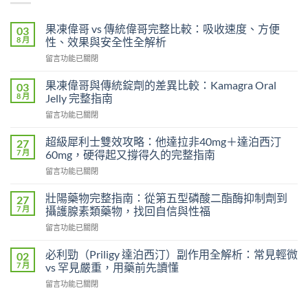
果凍偉哥 vs 傳統偉哥完整比較：吸收速度、方便
03
8 月
性、效果與安全性全解析
在
留言功能已關閉
〈果
凍
果凍偉哥與傳統錠劑的差異比較：Kamagra Oral
03
偉
8 月
Jelly 完整指南
哥
在
留言功能已關閉
vs
〈果
傳
凍
統
超級犀利士雙效攻略：他達拉非40mg＋達泊西汀
27
偉
偉
7 月
60mg，硬得起又撐得久的完整指南
哥
哥
在
留言功能已關閉
與
完
〈超
傳
整
級
統
壯陽藥物完整指南：從第五型磷酸二酯酶抑制劑到
27
比
犀
錠
7 月
攝護腺素類藥物，找回自信與性福
較：
利
劑
吸
在
留言功能已關閉
士
的
收
〈壯
雙
差
速
陽
效
必利勁（Priligy 達泊西汀）副作用全解析：常見輕微
02
異
度、
藥
攻
7 月
vs 罕見嚴重，用藥前先讀懂
比
方
物
略：
較：
便
在
留言功能已關閉
完
他
Kamagra
性、
〈必
整
達
Oral
效
利