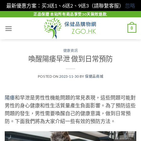
最新優惠方案：买3送1、6送2、9送3（請聯繫客服）
忽略
Skip
正品保證 本站所有商品享受30天無效退款.
to
0
content
健康資訊
喚醒陽痿早泄 做到日常預防
POSTED ON
2023-11-30
BY
保健品商城
陽痿
和早泄是男性性機能問題的常見表現，這些問題可能對
男性的身心健康和性生活質量產生負面影響。為了預防這些
問題的發生，男性需要喚醒自己的健康意識，做到日常預
防。下面我們將為大家介紹一些有效的預防方法。