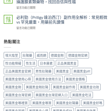
錠
7 月
攝護腺素類藥物，找回自信與性福
較：
利
劑
吸
在
留言功能已關閉
士
的
收
〈壯
雙
差
速
陽
效
必利勁（Priligy 達泊西汀）副作用全解析：常見輕微
02
異
度、
藥
攻
7 月
vs 罕見嚴重，用藥前先讀懂
比
方
物
略：
較：
便
在
留言功能已關閉
完
他
Kamagra
性、
〈必
整
達
Oral
效
利
指
拉
Jelly
果
勁
熱點關注
南：
非
完
與
（Priligy
從
40mg
整
安
達
第
＋
指
全
泊
五
達
增大陰莖
壯陽藥
威而鋼
德國金剛
德國金剛官網
南〉
性
西
型
泊
中
全
汀）
磷
西
性功能障礙
性生活
日本藤素
正品美國黑金
解
副
酸
汀
析〉
作
二
正品美國黑金官網
男性壯陽藥
美國黑金
美國黑金ptt
60mg，
中
用
酯
硬
全
美國黑金使用心得
美國黑金使用方法
美國黑金價格
酶
得
解
抑
起
析：
美國黑金剛
美國黑金剛壯陽
美國黑金副作用
美國黑金功效
制
又
常
劑
撐
美國黑金台灣官網
美國黑金台灣官網入口
美國黑金吃法
見
到
得
輕
攝
久
美國黑金哪裡買
美國黑金哪買
美國黑金壯陽藥
美國黑金好嗎
微
護
的
vs
腺
完
美國黑金官網
美國黑金心得
美國黑金成分
美國黑金效果