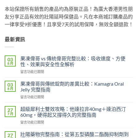
本站保證所有銷售的產品均為原裝正品！為廣大香港男性朋
友分享正品有效的壯陽延時保健品。凡在本商城訂購產品的
一律享受9折優惠！且享受7天的試用保障，無效全額退款！
最新資訊
果凍偉哥 vs 傳統偉哥完整比較：吸收速度、方便
03
8 月
性、效果與安全性全解析
在
留言功能已關閉
〈果
凍
果凍偉哥與傳統錠劑的差異比較：Kamagra Oral
03
偉
8 月
Jelly 完整指南
哥
在
留言功能已關閉
vs
〈果
傳
凍
統
超級犀利士雙效攻略：他達拉非40mg＋達泊西汀
27
偉
偉
7 月
60mg，硬得起又撐得久的完整指南
哥
哥
在
留言功能已關閉
與
完
〈超
傳
整
級
統
壯陽藥物完整指南：從第五型磷酸二酯酶抑制劑到
27
比
犀