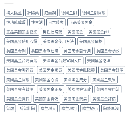
從
40mg
整
安
達
第
＋
指
全
泊
五
達
增大陰莖
壯陽藥
威而鋼
德國金剛
德國金剛官網
南〉
性
西
型
泊
中
全
汀）
磷
西
性功能障礙
性生活
日本藤素
正品美國黑金
解
副
酸
汀
析〉
作
二
正品美國黑金官網
男性壯陽藥
美國黑金
美國黑金ptt
60mg，
中
用
酯
硬
全
美國黑金使用心得
美國黑金使用方法
美國黑金價格
酶
得
解
抑
起
析：
美國黑金剛
美國黑金剛壯陽
美國黑金副作用
美國黑金功效
制
又
常
劑
撐
美國黑金台灣官網
美國黑金台灣官網入口
美國黑金吃法
見
到
得
輕
攝
久
美國黑金哪裡買
美國黑金哪買
美國黑金壯陽藥
美國黑金好嗎
微
護
的
vs
腺
完
美國黑金官網
美國黑金心得
美國黑金成分
美國黑金效果
罕
素
整
見
類
指
美國黑金有效嗎
美國黑金正品
美國黑金無效
美國黑金用法
嚴
藥
南〉
重，
物，
中
美國黑金真假
美國黑金真偽
美國黑金藥局
美國黑金評價
用
找
藥
回
腎虛
補腎壯陽
陰莖增大
陰莖增粗
陰莖短小
陽痿早洩
前
自
先
信
讀
與
懂〉
性
中
福〉