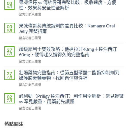
果凍偉哥 vs 傳統偉哥完整比較：吸收速度、方便
03
8 月
性、效果與安全性全解析
在
留言功能已關閉
〈果
凍
果凍偉哥與傳統錠劑的差異比較：Kamagra Oral
03
偉
8 月
Jelly 完整指南
哥
在
留言功能已關閉
vs
〈果
傳
凍
統
超級犀利士雙效攻略：他達拉非40mg＋達泊西汀
27
偉
偉
7 月
60mg，硬得起又撐得久的完整指南
哥
哥
在
留言功能已關閉
與
完
〈超
傳
整
級
統
壯陽藥物完整指南：從第五型磷酸二酯酶抑制劑到
27
比
犀
錠
7 月
攝護腺素類藥物，找回自信與性福
較：
利
劑
吸
在
留言功能已關閉
士
的
收
〈壯
雙
差
速
陽
效
必利勁（Priligy 達泊西汀）副作用全解析：常見輕微
02
異
度、
藥
攻
7 月
vs 罕見嚴重，用藥前先讀懂
比
方
物
略：
較：
便
在
留言功能已關閉
完
他
Kamagra
性、
〈必
整
達
Oral
效
利
指
拉
Jelly
果
勁
熱點關注
南：
非
完
與
（Priligy