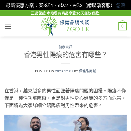
最新優惠方案：买3送1、6送2、9送3（請聯繫客服）
忽略
Skip
正品保證 本站所有商品享受30天無效退款.
to
0
content
健康資訊
香港男性陽痿的危害有哪些？
POSTED ON
2023-12-07
BY
保健品商城
在香港，越來越多的男性面臨著陽痿問題的困擾。陽痿不僅
僅是一種性功能障礙，更是對男性身心健康的多方面危害。
下面將為大家詳細介紹陽痿對男性帶來的危害。