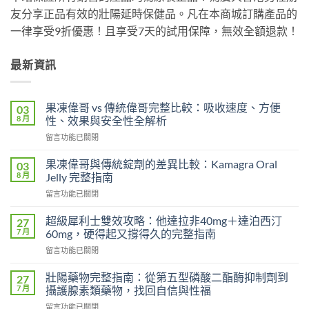
友分享正品有效的壯陽延時保健品。凡在本商城訂購產品的
一律享受9折優惠！且享受7天的試用保障，無效全額退款！
最新資訊
果凍偉哥 vs 傳統偉哥完整比較：吸收速度、方便
03
8 月
性、效果與安全性全解析
在
留言功能已關閉
〈果
凍
果凍偉哥與傳統錠劑的差異比較：Kamagra Oral
03
偉
8 月
Jelly 完整指南
哥
在
留言功能已關閉
vs
〈果
傳
凍
統
超級犀利士雙效攻略：他達拉非40mg＋達泊西汀
27
偉
偉
7 月
60mg，硬得起又撐得久的完整指南
哥
哥
在
留言功能已關閉
與
完
〈超
傳
整
級
統
壯陽藥物完整指南：從第五型磷酸二酯酶抑制劑到
27
比
犀
錠
7 月
攝護腺素類藥物，找回自信與性福
較：
利
劑
吸
在
留言功能已關閉
士