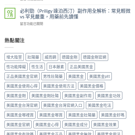
的
收
〈壯
雙
差
速
陽
效
必利勁（Priligy 達泊西汀）副作用全解析：常見輕微
02
異
度、
藥
攻
7 月
vs 罕見嚴重，用藥前先讀懂
比
方
物
略：
較：
便
在
留言功能已關閉
完
他
Kamagra
性、
〈必
整
達
Oral
效
利
指
拉
Jelly
果
勁
熱點關注
南：
非
完
與
（Priligy
從
40mg
整
安
達
第
＋
指
全
泊
五
達
增大陰莖
壯陽藥
威而鋼
德國金剛
德國金剛官網
南〉
性
西
型
泊
中
全
汀）
磷
西
性功能障礙
性生活
日本藤素
正品美國黑金
解
副
酸
汀
析〉
作
二
正品美國黑金官網
男性壯陽藥
美國黑金
美國黑金ptt
60mg，
中
用
酯
硬
全
美國黑金使用心得
美國黑金使用方法
美國黑金價格
酶
得
解
抑
起
析：
美國黑金剛
美國黑金剛壯陽
美國黑金副作用
美國黑金功效
制
又
常
劑
撐
美國黑金台灣官網
美國黑金台灣官網入口
美國黑金吃法
見
到
得
輕
攝
久
美國黑金哪裡買
美國黑金哪買
美國黑金壯陽藥
美國黑金好嗎
微
護
的
vs
腺
完
美國黑金官網
美國黑金心得
美國黑金成分
美國黑金效果
罕
素
整
見
類
指
美國黑金有效嗎
美國黑金正品
美國黑金無效
美國黑金用法