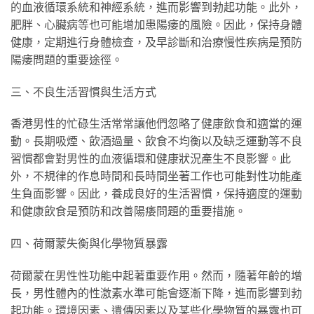
的血液循環系統和神經系統，進而影響到勃起功能。此外，
肥胖、心臟病等也可能增加患陽痿的風險。因此，保持身體
健康，定期進行身體檢查，及早診斷和治療慢性疾病是預防
陽痿問題的重要途徑。
三、不良生活習慣與生活方式
香港男性的忙碌生活常常讓他們忽略了健康飲食和適當的運
動。長期吸煙、飲酒過量、飲食不均衡以及缺乏運動等不良
習慣都會對男性的血液循環和健康狀況產生不良影響。此
外，不規律的作息時間和長時間坐著工作也可能對性功能產
生負面影響。因此，養成良好的生活習慣，保持適度的運動
和健康飲食是預防和改善陽痿問題的重要措施。
四、荷爾蒙失衡與化學物質暴露
荷爾蒙在男性性功能中起著重要作用。然而，隨著年齡的增
長，男性體內的性激素水準可能會逐漸下降，進而影響到勃
起功能。環境因素、遺傳因素以及某些化學物質的暴露也可