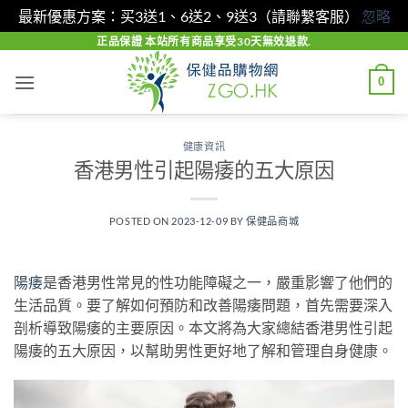
最新優惠方案：买3送1、6送2、9送3（請聯繫客服）
忽略
Skip
正品保證 本站所有商品享受30天無效退款.
to
0
content
健康資訊
香港男性引起陽痿的五大原因
POSTED ON
2023-12-09
BY
保健品商城
陽痿
是香港男性常見的性功能障礙之一，嚴重影響了他們的
生活品質。要了解如何預防和改善陽痿問題，首先需要深入
剖析導致陽痿的主要原因。本文將為大家總結香港男性引起
陽痿的五大原因，以幫助男性更好地了解和管理自身健康。