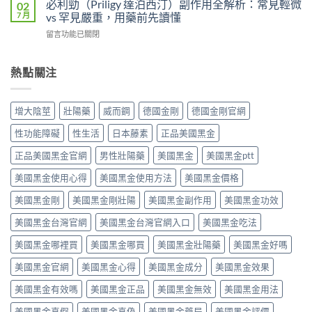
效
必利勁（Priligy 達泊西汀）副作用全解析：常見輕微
02
異
度、
藥
攻
7 月
vs 罕見嚴重，用藥前先讀懂
比
方
物
略：
較：
便
在
留言功能已關閉
完
他
Kamagra
性、
〈必
整
達
Oral
效
利
指
拉
Jelly
果
勁
熱點關注
南：
非
完
與
（Priligy
從
40mg
整
安
達
第
＋
指
全
泊
五
達
增大陰莖
壯陽藥
威而鋼
德國金剛
德國金剛官網
南〉
性
西
型
泊
中
全
汀）
磷
西
性功能障礙
性生活
日本藤素
正品美國黑金
解
副
酸
汀
析〉
作
二
正品美國黑金官網
男性壯陽藥
美國黑金
美國黑金ptt
60mg，
中
用
酯
硬
全
美國黑金使用心得
美國黑金使用方法
美國黑金價格
酶
得
解
抑
起
析：
美國黑金剛
美國黑金剛壯陽
美國黑金副作用
美國黑金功效
制
又
常
劑
撐
美國黑金台灣官網
美國黑金台灣官網入口
美國黑金吃法
見
到
得
輕
攝
久
美國黑金哪裡買
美國黑金哪買
美國黑金壯陽藥
美國黑金好嗎
微
護
的
vs
腺
完
美國黑金官網
美國黑金心得
美國黑金成分
美國黑金效果
罕
素
整
見
類
指
美國黑金有效嗎
美國黑金正品
美國黑金無效
美國黑金用法
嚴
藥
南〉
重，
物，
中
美國黑金真假
美國黑金真偽
美國黑金藥局
美國黑金評價