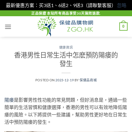
最新優惠方案：买3送1、6送2、9送3（請聯繫客服）
忽略
Skip
正品保證 本站所有商品享受30天無效退款.
to
0
content
健康資訊
香港男性日常生活中怎麽預防陽痿的
發生
POSTED ON
2023-12-19
BY
保健品商城
陽痿
是影響男性性功能的常見問題，但好消息是，通過一些
簡單的生活習慣和健康選擇，香港的男性可以有效地降低陽
痿的風險。以下將提供一些建議，幫助男性更好地在日常生
活中預防陽痿的發生。