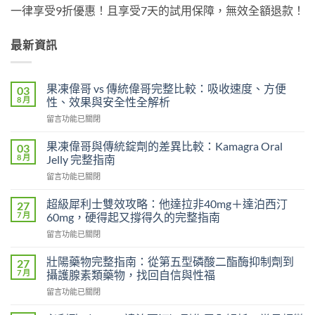
一律享受9折優惠！且享受7天的試用保障，無效全額退款！
最新資訊
果凍偉哥 vs 傳統偉哥完整比較：吸收速度、方便
03
8 月
性、效果與安全性全解析
在
留言功能已關閉
〈果
凍
果凍偉哥與傳統錠劑的差異比較：Kamagra Oral
03
偉
8 月
Jelly 完整指南
哥
在
留言功能已關閉
vs
〈果
傳
凍
統
超級犀利士雙效攻略：他達拉非40mg＋達泊西汀
27
偉
偉
7 月
60mg，硬得起又撐得久的完整指南
哥
哥
在
留言功能已關閉
與
完
〈超
傳
整
級
統
壯陽藥物完整指南：從第五型磷酸二酯酶抑制劑到
27
比
犀
錠
7 月
攝護腺素類藥物，找回自信與性福
較：
利
劑
吸
在
留言功能已關閉
士
的
收
〈壯
雙
差
速
陽