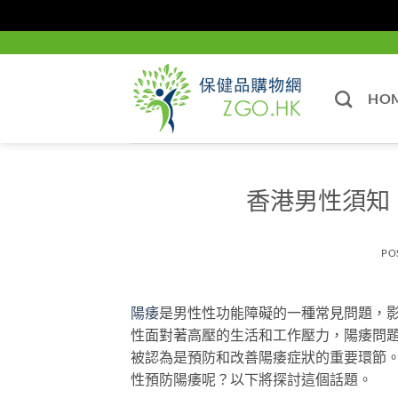
Skip
to
content
HO
香港男性須知
PO
陽痿
是男性性功能障礙的一種常見問題，
性面對著高壓的生活和工作壓力，陽痿問
被認為是預防和改善陽痿症狀的重要環節
性預防陽痿呢？以下將探討這個話題。