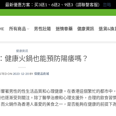
最新優惠方案：买3送1、6送2、9送3（請聯繫客服）
忽略
ME
所有商品
男性壯陽
迷情春藥
健康資訊
退貨&換
健康資訊
：健康火鍋也能預防陽痿嗎？
STED ON
2023-12-20
BY
保健品商城
影響著男性的性生活品質和心理健康。在香港這個繁忙的都市中
題也逐漸受到關注。除了醫學治療和心理支援外，合理的飲食習
。而火鍋作為香港人喜愛的美食之一，是否能夠在健康的前提下