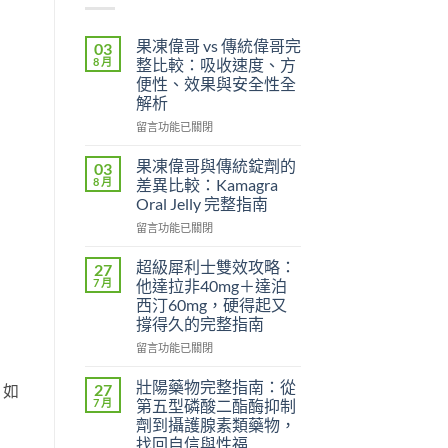
果凍偉哥 vs 傳統偉哥完
03
8 月
整比較：吸收速度、方
便性、效果與安全性全
解析
在
留言功能已關閉
〈果
凍
果凍偉哥與傳統錠劑的
03
偉
8 月
差異比較：Kamagra
哥
Oral Jelly 完整指南
vs
在
傳
留言功能已關閉
〈果
統
凍
偉
超級犀利士雙效攻略：
27
偉
哥
7 月
他達拉非40mg＋達泊
哥
完
西汀60mg，硬得起又
與
整
撐得久的完整指南
傳
比
統
較：
在
留言功能已關閉
錠
吸
〈超
劑
收
級
壯陽藥物完整指南：從
27
，如
的
速
犀
7 月
第五型磷酸二酯酶抑制
差
度、
利
劑到攝護腺素類藥物，
異
方
士
找回自信與性福
比