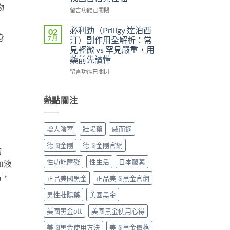
便
雙
物
較：
性、
效
在
留言功能已關閉
Kamagra
效
攻
〈壯
Oral
果
略：
陽
必利勁（Priligy 達泊西
02
Jelly
與
他
藥
身
7 月
汀）副作用全解析：常
完
安
達
物
見輕微 vs 罕見嚴重，用
整
全
拉
完
藥前先讀懂
指
性
非
整
南〉
全
40mg
指
在
留言功能已關閉
中
解
＋
南：
〈必
析〉
達
從
利
中
泊
第
勁
熱點關注
西
五
（Priligy
汀
型
達
60mg，
磷
泊
增大陰莖
壯陽藥
威而鋼
硬
酸
西
得
二
汀）
德國金剛
德國金剛官網
起
物
酯
副
又
酶
作
性功能障礙
性生活
日本藤素
血液
撐
抑
用
情，
得
制
全
正品美國黑金
正品美國黑金官網
久
劑
解
的
到
析：
男性壯陽藥
美國黑金
完
攝
常
整
美國黑金ptt
美國黑金使用心得
護
見
指
腺
輕
美國黑金使用方法
美國黑金價格
南〉
素
微