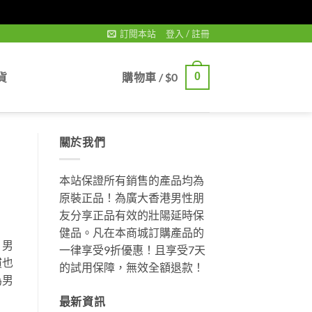
訂閱本站
登入 / 註冊
貨
購物車 /
$
0
0
關於我們
本站保證所有銷售的產品均為
原裝正品！為廣大香港男性朋
友分享正品有效的壯陽延時保
健品。凡在本商城訂購產品的
，男
一律享受9折優惠！且享受7天
慣也
的試用保障，無效全額退款！
為男
最新資訊