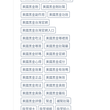
中
類
vs
美國黑金剛
美國黑金剛壯陽
藥
罕
物，
見
美國黑金副作用
美國黑金功效
找
嚴
回
重，
美國黑金台灣官網
自
用
信
藥
美國黑金台灣官網入口
與
前
性
先
美國黑金吃法
美國黑金哪裡買
福〉
讀
中
懂〉
美國黑金哪買
美國黑金壯陽藥
中
美國黑金好嗎
美國黑金官網
美國黑金心得
美國黑金成分
美國黑金效果
美國黑金有效嗎
美國黑金正品
美國黑金無效
美國黑金用法
美國黑金真假
美國黑金真偽
美國黑金藥局
美國黑金評價
腎虛
補腎壯陽
陰莖增大
陰莖增粗
陰莖短小