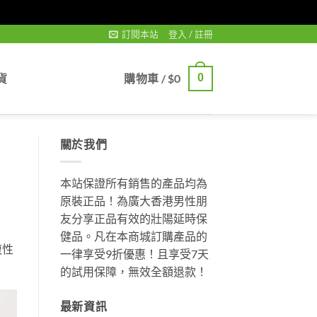
訂閱本站
登入 / 註冊
貨
購物車 /
$
0
0
關於我們
本站保證所有銷售的產品均為
原裝正品！為廣大香港男性朋
友分享正品有效的壯陽延時保
健品。凡在本商城訂購產品的
復性
一律享受9折優惠！且享受7天
的試用保障，無效全額退款！
最新資訊