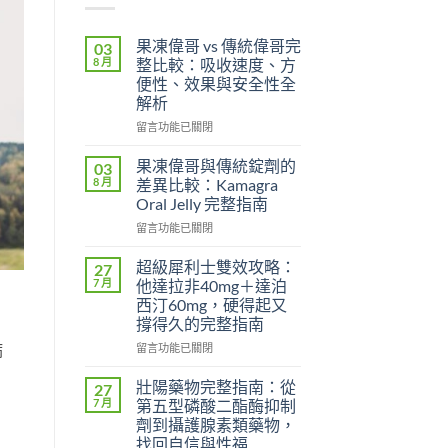
果凍偉哥 vs 傳統偉哥完
03
8 月
整比較：吸收速度、方
便性、效果與安全性全
解析
在
留言功能已關閉
〈果
凍
果凍偉哥與傳統錠劑的
03
偉
8 月
差異比較：Kamagra
哥
Oral Jelly 完整指南
vs
在
傳
留言功能已關閉
〈果
統
凍
偉
超級犀利士雙效攻略：
27
偉
哥
7 月
他達拉非40mg＋達泊
哥
完
西汀60mg，硬得起又
與
整
撐得久的完整指南
傳
比
統
病
較：
在
留言功能已關閉
錠
吸
〈超
劑
收
級
壯陽藥物完整指南：從
27
的
速
犀
7 月
第五型磷酸二酯酶抑制
差
度、
利
劑到攝護腺素類藥物，
異
方
士
找回自信與性福
比