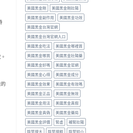
中
類
vs
美國黑金剛
美國黑金剛壯陽
藥
罕
物，
見
美國黑金副作用
美國黑金功效
找
嚴
持
回
重，
美國黑金台灣官網
自
用
信
藥
美國黑金台灣官網入口
與
前
性
先
美國黑金吃法
美國黑金哪裡買
福〉
讀
中
懂〉
美國黑金哪買
美國黑金壯陽藥
狀。
中
美國黑金好嗎
美國黑金官網
美國黑金心得
美國黑金成分
佳的
美國黑金效果
美國黑金有效嗎
美國黑金正品
美國黑金無效
美國黑金用法
美國黑金真假
美國黑金真偽
美國黑金藥局
美國黑金評價
腎虛
補腎壯陽
陰莖增大
陰莖增粗
陰莖短小