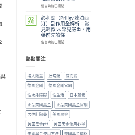
便
雙
開
較：
性、
效
在
留言功能已關閉
Kamagra
效
攻
〈壯
Oral
果
略：
陽
必利勁（Priligy 達泊西
02
Jelly
與
他
藥
7 月
汀）副作用全解析：常
復
完
安
達
物
見輕微 vs 罕見嚴重，用
整
全
拉
完
藥前先讀懂
指
性
非
整
免
南〉
全
40mg
指
在
留言功能已關閉
中
解
＋
南：
〈必
析〉
達
從
利
中
泊
第
勁
熱點關注
西
五
（Priligy
汀
型
達
60mg，
磷
泊
增大陰莖
壯陽藥
威而鋼
痿與
硬
酸
西
得
二
汀）
德國金剛
德國金剛官網
起
酯
副
又
酶
作
性功能障礙
性生活
日本藤素
撐
抑
用
得
制
全
正品美國黑金
正品美國黑金官網
久
劑
解
效
的
到
析：
男性壯陽藥
美國黑金
完
攝
常
整
美國黑金ptt
美國黑金使用心得
護
見
指
腺
輕
美國黑金使用方法
美國黑金價格
南〉
素
微