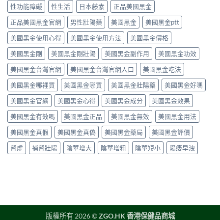
汀）
磷
西
性功能障礙
性生活
日本藤素
正品美國黑金
解
副
酸
汀
析〉
作
二
正品美國黑金官網
男性壯陽藥
美國黑金
美國黑金ptt
60mg，
中
用
酯
硬
全
美國黑金使用心得
美國黑金使用方法
美國黑金價格
酶
得
解
抑
起
析：
美國黑金剛
美國黑金剛壯陽
美國黑金副作用
美國黑金功效
制
又
常
劑
撐
美國黑金台灣官網
美國黑金台灣官網入口
美國黑金吃法
見
到
得
輕
攝
久
美國黑金哪裡買
美國黑金哪買
美國黑金壯陽藥
美國黑金好嗎
微
護
的
vs
腺
完
美國黑金官網
美國黑金心得
美國黑金成分
美國黑金效果
罕
素
整
見
類
指
美國黑金有效嗎
美國黑金正品
美國黑金無效
美國黑金用法
嚴
藥
南〉
重，
物，
中
美國黑金真假
美國黑金真偽
美國黑金藥局
美國黑金評價
用
找
藥
回
腎虛
補腎壯陽
陰莖增大
陰莖增粗
陰莖短小
陽痿早洩
前
自
先
信
讀
與
懂〉
性
中
福〉
中
版權所有 2026 ©
ZGO.HK 香港保健品商城