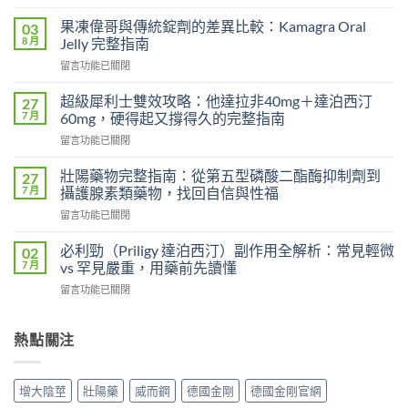
〈果
凍
果凍偉哥與傳統錠劑的差異比較：Kamagra Oral
03
偉
8 月
Jelly 完整指南
哥
在
留言功能已關閉
vs
〈果
傳
凍
統
超級犀利士雙效攻略：他達拉非40mg＋達泊西汀
27
偉
偉
7 月
60mg，硬得起又撐得久的完整指南
哥
哥
在
留言功能已關閉
與
完
〈超
傳
整
級
統
壯陽藥物完整指南：從第五型磷酸二酯酶抑制劑到
27
比
犀
錠
7 月
攝護腺素類藥物，找回自信與性福
較：
利
劑
吸
在
留言功能已關閉
士
的
收
〈壯
雙
差
速
陽
效
必利勁（Priligy 達泊西汀）副作用全解析：常見輕微
02
異
度、
藥
攻
7 月
vs 罕見嚴重，用藥前先讀懂
比
方
物
略：
較：
便
在
留言功能已關閉
完
他
Kamagra
性、
〈必
整
達
Oral
效
利
指
拉
Jelly
果
勁
熱點關注
南：
非
完
與
（Priligy
從
40mg
整
安
達
第
＋
指
全
泊
五
達
增大陰莖
壯陽藥
威而鋼
德國金剛
德國金剛官網
南〉
性
西
型
泊
中
全