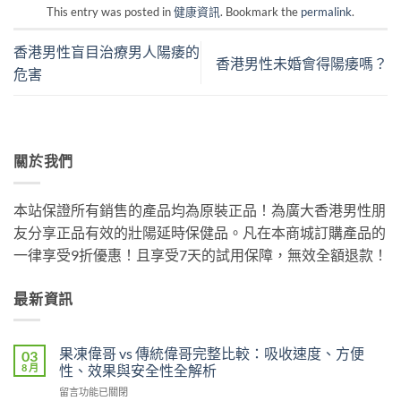
This entry was posted in
健康資訊
. Bookmark the
permalink
.
香港男性盲目治療男人陽痿的
香港男性未婚會得陽痿嗎？
危害
關於我們
本站保證所有銷售的產品均為原裝正品！為廣大香港男性朋
友分享正品有效的壯陽延時保健品。凡在本商城訂購產品的
一律享受9折優惠！且享受7天的試用保障，無效全額退款！
最新資訊
果凍偉哥 vs 傳統偉哥完整比較：吸收速度、方便
03
8 月
性、效果與安全性全解析
在
留言功能已關閉