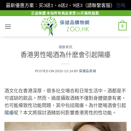
最新優惠方案：买3送1、6送2、9送3（請聯繫客服）
忽略
Skip
正品保證 本站所有商品享受30天無效退款.
to
0
content
健康資訊
香港男性喝酒為什麽會引起陽痿
POSTED ON
2023-12-26
BY
保健品商城
酒文化在香港深厚，很多社交場合和日常生活中，酒都是不
可或缺的飲品。然而，過度攝取酒精不僅對身體健康有害，
也可能導致性功能問題，其中包括陽痿。為什麼喝酒會引起
陽痿
呢？本文將探討酒精如何影響香港男性的性功能。