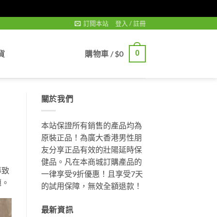
訂閱本站
登入 / 註冊
貨
購物車 /
$
0
0
關於我們
本站保證所有銷售的產品均為
原裝正品！為廣大香港男性朋
友分享正品有效的壯陽延時保
健品。凡在本商城訂購產品的
導致
一律享受9折優惠！且享受7天
題。
的試用保障，無效全額退款！
最新資訊