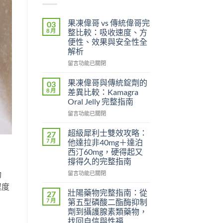
果凍偉哥 vs 傳統偉哥完
03
8 月
整比較：吸收速度、方
便性、效果與安全性全
解析
在
留言功能已關閉
〈果
凍
果凍偉哥與傳統錠劑的
03
偉
8 月
差異比較：Kamagra
哥
Oral Jelly 完整指南
vs
在
傳
留言功能已關閉
〈果
統
凍
偉
超級犀利士雙效攻略：
27
偉
哥
7 月
他達拉非40mg＋達泊
哥
完
西汀60mg，硬得起又
與
整
撐得久的完整指南
傳
比
統
功
較：
在
留言功能已關閉
錠
吸
〈超
程度
劑
收
級
壯陽藥物完整指南：從
27
的
速
犀
7 月
第五型磷酸二酯酶抑制
差
度、
利
劑到攝護腺素類藥物，
異
方
士
找回自信與性福
比