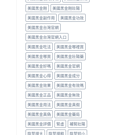
中
類
vs
美國黑金剛
美國黑金剛壯陽
藥
罕
物，
見
美國黑金副作用
美國黑金功效
找
嚴
回
重，
美國黑金台灣官網
自
用
信
藥
美國黑金台灣官網入口
與
前
性
先
美國黑金吃法
美國黑金哪裡買
福〉
讀
中
懂〉
美國黑金哪買
美國黑金壯陽藥
中
美國黑金好嗎
美國黑金官網
美國黑金心得
美國黑金成分
美國黑金效果
美國黑金有效嗎
美國黑金正品
美國黑金無效
美國黑金用法
美國黑金真假
美國黑金真偽
美國黑金藥局
美國黑金評價
腎虛
補腎壯陽
陰莖增大
陰莖增粗
陰莖短小