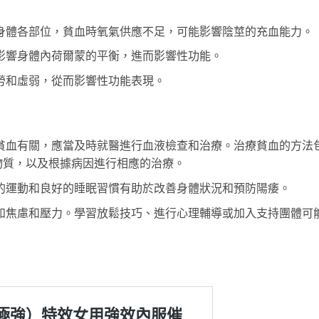
身體各部位，貧血時氧氣供應不足，可能影響陰莖的充血能力。
影響身體內荷爾蒙的平衡，進而影響性功能。
勞和虛弱，從而影響性功能表現。
貧血有關，應當及時就醫進行血液檢查和治療。治療貧血的方法
物質，以及根據病因進行相應的治療。
的運動和良好的睡眠習慣有助於改善身體狀況和預防陽痿。
如焦慮和壓力。學習放鬆技巧、進行心理輔導或加入支持團體可