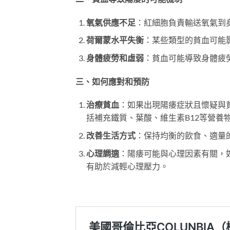
氧氣供應不足
：紅細胞負責輸送氧氣到
荷爾蒙水平失衡
：某些類型的貧血可能
身體疲勞和虛弱
：貧血可能導致身體疲
三、如何應對和預防
治療貧血
：如果出現陽痿症狀且懷疑與
括補充鐵質、葉酸、維生素B12等營養
改善生活方式
：保持均衡的飲食、適量
心理調適
：陽痿可能與心理因素有關，
有助於減輕心理壓力。