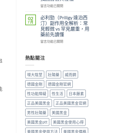
便
雙
較：
性、
效
在
留言功能已關閉
Kamagra
效
攻
〈壯
Oral
果
略：
陽
必利勁（Priligy 達泊西
02
Jelly
與
他
藥
7 月
汀）副作用全解析：常
完
安
達
物
見輕微 vs 罕見嚴重，用
整
全
拉
完
藥前先讀懂
指
性
非
整
南〉
全
40mg
指
在
留言功能已關閉
中
解
＋
南：
〈必
析〉
達
從
利
中
泊
第
勁
熱點關注
包
西
五
（Priligy
汀
型
達
60mg，
磷
泊
增大陰莖
壯陽藥
威而鋼
硬
酸
西
得
二
汀）
德國金剛
德國金剛官網
起
酯
副
能
又
酶
作
性功能障礙
性生活
日本藤素
撐
抑
用
得
制
全
正品美國黑金
正品美國黑金官網
久
劑
解
的
到
析：
男性壯陽藥
美國黑金
完
攝
常
整
美國黑金ptt
美國黑金使用心得
護
見
指
腺
輕
美國黑金使用方法
美國黑金價格
南〉
素
微