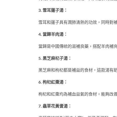
3. 雪耳蓮子湯：
雪耳和蓮子具有潤肺清熱的功效，同時對
4. 當歸羊肉湯：
當歸是中國傳統的滋補良藥，搭配羊肉補
5. 黑芝麻杞子湯：
黑芝麻和枸杞都是補益的食材，這款湯有
6. 枸杞紅棗湯：
枸杞和紅棗均為補血益氣的食材，能夠改
7. 蟲草花黃耆湯：