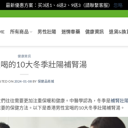
最新優惠方案：买3送1、6送2、9送3（請聯繫客服）
忽略
ME
所有商品
男性壯陽
迷情春藥
健康資訊
退貨&換
健康資訊
喝的10大冬季壯陽補腎湯
STED ON
2024-01-08
BY
保健品商城
友們往往需要更加注重保暖和健康。中醫學認為，冬季是
補腎壯
要的保健方法。以下是香港男性宜喝的10大冬季壯陽補腎湯。