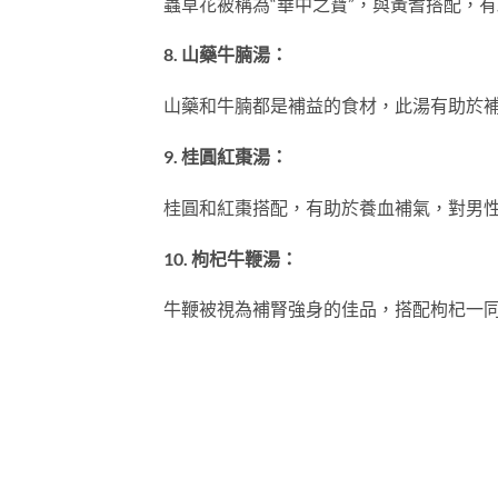
蟲草花被稱為“華中之寶”，與黃耆搭配，
8. 山藥牛腩湯：
山藥和牛腩都是補益的食材，此湯有助於
9. 桂圓紅棗湯：
桂圓和紅棗搭配，有助於養血補氣，對男
10. 枸杞牛鞭湯：
牛鞭被視為補腎強身的佳品，搭配枸杞一