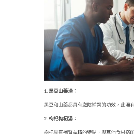
1. 黑豆山藥湯：
黑豆和山藥都具有滋陰補腎的功效，此湯
2. 枸杞枸杞湯：
枸杞具有補腎益精的特點，與其他食材搭