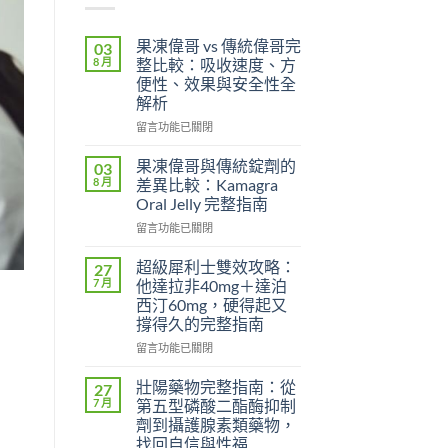
果凍偉哥 vs 傳統偉哥完
03
8 月
整比較：吸收速度、方
便性、效果與安全性全
解析
在
留言功能已關閉
〈果
凍
果凍偉哥與傳統錠劑的
03
偉
8 月
差異比較：Kamagra
哥
Oral Jelly 完整指南
vs
在
傳
留言功能已關閉
〈果
統
凍
偉
超級犀利士雙效攻略：
27
偉
哥
7 月
他達拉非40mg＋達泊
哥
完
西汀60mg，硬得起又
與
整
撐得久的完整指南
傳
比
統
較：
在
留言功能已關閉
錠
吸
〈超
劑
收
級
壯陽藥物完整指南：從
27
的
速
犀
7 月
第五型磷酸二酯酶抑制
差
度、
利
劑到攝護腺素類藥物，
異
方
士
找回自信與性福
比