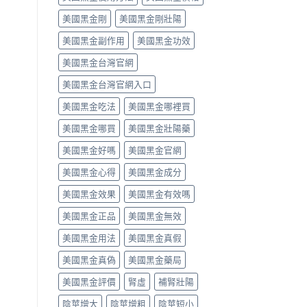
中
類
vs
美國黑金剛
美國黑金剛壯陽
藥
罕
物，
見
美國黑金副作用
美國黑金功效
找
嚴
回
重，
美國黑金台灣官網
自
用
信
藥
美國黑金台灣官網入口
與
前
性
先
美國黑金吃法
美國黑金哪裡買
福〉
讀
中
懂〉
美國黑金哪買
美國黑金壯陽藥
中
美國黑金好嗎
美國黑金官網
美國黑金心得
美國黑金成分
美國黑金效果
美國黑金有效嗎
美國黑金正品
美國黑金無效
美國黑金用法
美國黑金真假
美國黑金真偽
美國黑金藥局
美國黑金評價
腎虛
補腎壯陽
陰莖增大
陰莖增粗
陰莖短小