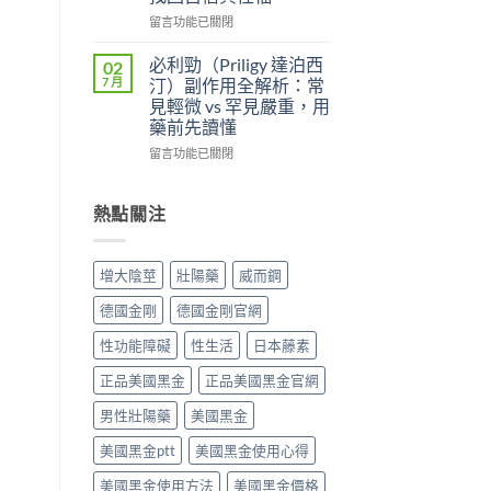
便
雙
較：
性、
效
在
留言功能已關閉
Kamagra
效
攻
〈壯
Oral
果
略：
陽
必利勁（Priligy 達泊西
02
Jelly
與
他
藥
7 月
汀）副作用全解析：常
完
安
達
物
見輕微 vs 罕見嚴重，用
整
全
拉
完
藥前先讀懂
指
性
非
整
南〉
全
40mg
指
在
留言功能已關閉
中
解
＋
南：
〈必
析〉
達
從
利
中
泊
第
勁
熱點關注
西
五
（Priligy
汀
型
達
60mg，
磷
泊
增大陰莖
壯陽藥
威而鋼
硬
酸
西
得
二
汀）
德國金剛
德國金剛官網
起
酯
副
又
酶
作
性功能障礙
性生活
日本藤素
撐
抑
用
得
制
全
正品美國黑金
正品美國黑金官網
久
劑
解
的
到
析：
男性壯陽藥
美國黑金
完
攝
常
整
美國黑金ptt
美國黑金使用心得
護
見
指
腺
輕
美國黑金使用方法
美國黑金價格
南〉
素
微