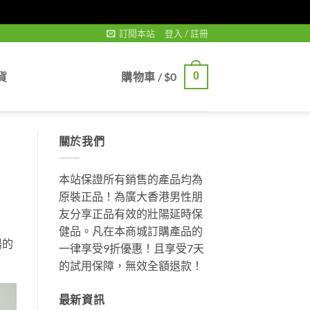
訂閱本站
登入 / 註冊
貨
購物車 /
$
0
0
關於我們
本站保證所有銷售的產品均為
原裝正品！為廣大香港男性朋
友分享正品有效的壯陽延時保
健品。凡在本商城訂購產品的
陽
的
一律享受9折優惠！且享受7天
的試用保障，無效全額退款！
最新資訊