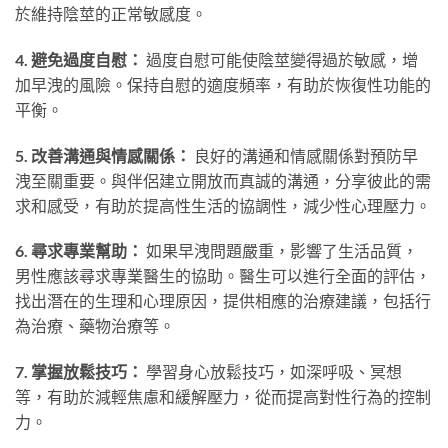
於維持陰莖的正常敏感度。
4. 避免過度自慰：
過度自慰可能使陰莖變得過於敏感，增
加早洩的風險。保持自慰的適度頻率，有助於恢復性功能的
平衡。
5. 改善溝通與情感關係：
良好的溝通和情感關係對預防早
洩至關重要。與伴侶建立開放而真誠的溝通，分享彼此的需
求和感受，有助於提高性生活的協調性，減少性心理壓力。
6. 尋求專業幫助：
如果早洩問題嚴重，影響了生活品質，
男性應該尋求專業醫生的協助。醫生可以進行全面的評估，
找出潛在的生理和心理原因，提供相應的治療建議，包括行
為治療、藥物治療等。
7. 掌握放鬆技巧：
學習身心放鬆技巧，如深呼吸、冥想
等，有助於減輕焦慮和緩解壓力，從而提高對性行為的控制
力。