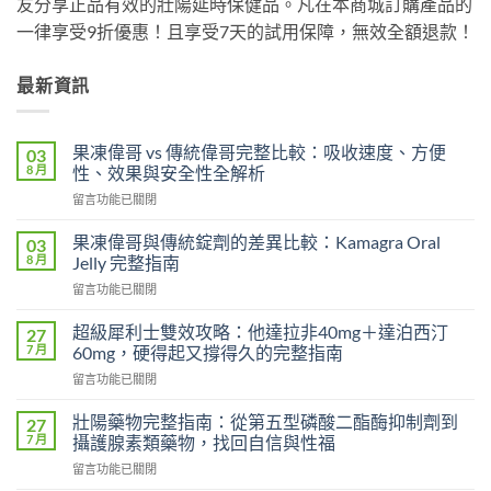
友分享正品有效的壯陽延時保健品。凡在本商城訂購產品的
一律享受9折優惠！且享受7天的試用保障，無效全額退款！
最新資訊
果凍偉哥 vs 傳統偉哥完整比較：吸收速度、方便
03
8 月
性、效果與安全性全解析
在
留言功能已關閉
〈果
凍
果凍偉哥與傳統錠劑的差異比較：Kamagra Oral
03
偉
8 月
Jelly 完整指南
哥
在
留言功能已關閉
vs
〈果
傳
凍
統
超級犀利士雙效攻略：他達拉非40mg＋達泊西汀
27
偉
偉
7 月
60mg，硬得起又撐得久的完整指南
哥
哥
在
留言功能已關閉
與
完
〈超
傳
整
級
統
壯陽藥物完整指南：從第五型磷酸二酯酶抑制劑到
27
比
犀
錠
7 月
攝護腺素類藥物，找回自信與性福
較：
利
劑
吸
在
留言功能已關閉
士
的
收
〈壯
雙