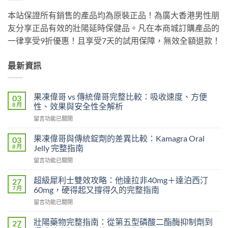
本站保證所有銷售的產品均為原裝正品！為廣大香港男性朋
友分享正品有效的壯陽延時保健品。凡在本商城訂購產品的
一律享受9折優惠！且享受7天的試用保障，無效全額退款！
最新資訊
果凍偉哥 vs 傳統偉哥完整比較：吸收速度、方便
03
8 月
性、效果與安全性全解析
在
留言功能已關閉
〈果
凍
果凍偉哥與傳統錠劑的差異比較：Kamagra Oral
03
偉
8 月
Jelly 完整指南
哥
在
留言功能已關閉
vs
〈果
傳
凍
統
超級犀利士雙效攻略：他達拉非40mg＋達泊西汀
27
偉
偉
7 月
60mg，硬得起又撐得久的完整指南
哥
哥
在
留言功能已關閉
與
完
〈超
傳
整
級
統
壯陽藥物完整指南：從第五型磷酸二酯酶抑制劑到
27
比
犀