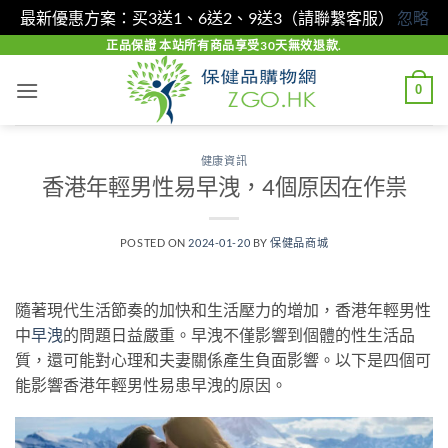
最新優惠方案：买3送1、6送2、9送3（請聯繫客服）
忽略
Skip
正品保證 本站所有商品享受30天無效退款.
to
0
content
健康資訊
香港年輕男性易早洩，4個原因在作祟
POSTED ON
2024-01-20
BY
保健品商城
隨著現代生活節奏的加快和生活壓力的增加，香港年輕男性
中
早洩
的問題日益嚴重。早洩不僅影響到個體的性生活品
質，還可能對心理和夫妻關係產生負面影響。以下是四個可
能影響香港年輕男性易患早洩的原因。