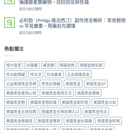
錠
7 月
攝護腺素類藥物，找回自信與性福
較：
利
劑
吸
在
留言功能已關閉
士
的
收
〈壯
雙
差
速
陽
效
必利勁（Priligy 達泊西汀）副作用全解析：常見輕微
02
異
度、
藥
攻
7 月
vs 罕見嚴重，用藥前先讀懂
比
方
物
略：
較：
便
在
留言功能已關閉
完
他
Kamagra
性、
〈必
整
達
Oral
效
利
指
拉
Jelly
果
勁
熱點關注
南：
非
完
與
（Priligy
從
40mg
整
安
達
第
＋
指
全
泊
五
達
增大陰莖
壯陽藥
威而鋼
德國金剛
德國金剛官網
南〉
性
西
型
泊
中
全
汀）
磷
西
性功能障礙
性生活
日本藤素
正品美國黑金
解
副
酸
汀
析〉
作
二
正品美國黑金官網
男性壯陽藥
美國黑金
美國黑金ptt
60mg，
中
用
酯
硬
全
美國黑金使用心得
美國黑金使用方法
美國黑金價格
酶
得
解
抑
起
析：
美國黑金剛
美國黑金剛壯陽
美國黑金副作用
美國黑金功效
制
又
常
劑
撐
美國黑金台灣官網
美國黑金台灣官網入口
美國黑金吃法
見
到
得
輕
攝
久
美國黑金哪裡買
美國黑金哪買
美國黑金壯陽藥
美國黑金好嗎
微
護
的
vs
腺
完
美國黑金官網
美國黑金心得
美國黑金成分
美國黑金效果