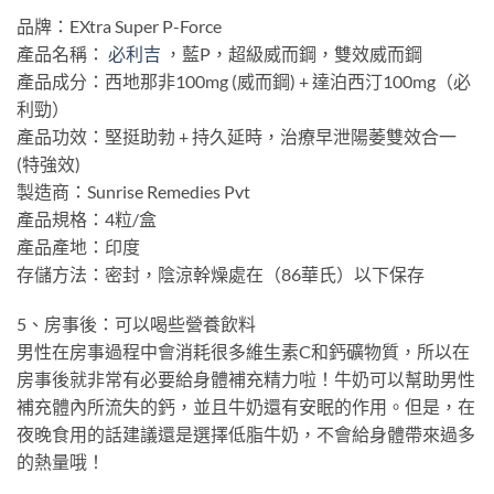
品牌：EXtra Super P-Force
產品名稱：
必利吉
，藍P，超級威而鋼，雙效威而鋼
產品成分：西地那非100mg (威而鋼) + 達泊西汀100mg（必
利勁）
產品功效：堅挺助勃 + 持久延時，治療早泄陽萎雙效合一
(特強效)
製造商：Sunrise Remedies Pvt
產品規格：4粒/盒
產品產地：印度
存儲方法：密封，陰涼幹燥處在（86華氏）以下保存
5、房事後：可以喝些營養飲料
男性在房事過程中會消耗很多維生素C和鈣礦物質，所以在
房事後就非常有必要給身體補充精力啦！牛奶可以幫助男性
補充體內所流失的鈣，並且牛奶還有安眠的作用。但是，在
夜晚食用的話建議還是選擇低脂牛奶，不會給身體帶來過多
的熱量哦！