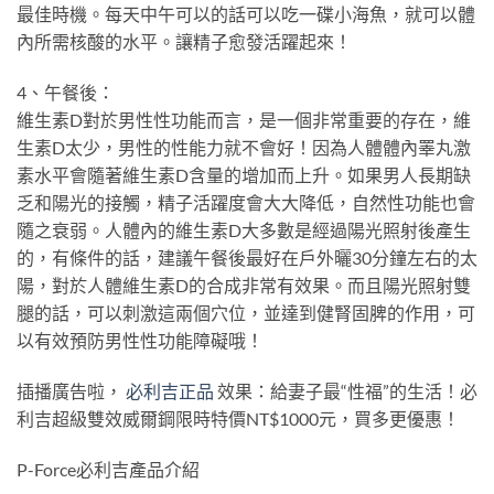
最佳時機。每天中午可以的話可以吃一碟小海魚，就可以體
內所需核酸的水平。讓精子愈發活躍起來！
4、午餐後：
維生素D對於男性性功能而言，是一個非常重要的存在，維
生素D太少，男性的性能力就不會好！因為人體體內睪丸激
素水平會隨著維生素D含量的增加而上升。如果男人長期缺
乏和陽光的接觸，精子活躍度會大大降低，自然性功能也會
隨之衰弱。人體內的維生素D大多數是經過陽光照射後產生
的，有條件的話，建議午餐後最好在戶外曬30分鐘左右的太
陽，對於人體維生素D的合成非常有效果。而且陽光照射雙
腿的話，可以刺激這兩個穴位，並達到健腎固脾的作用，可
以有效預防男性性功能障礙哦！
插播廣告啦，
必利吉正品
效果：給妻子最“性福”的生活！必
利吉超級雙效威爾鋼限時特價NT$1000元，買多更優惠！
P-Force必利吉產品介紹