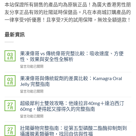
本站保證所有銷售的產品均為原裝正品！為廣大香港男性朋
友分享正品有效的壯陽延時保健品。凡在本商城訂購產品的
一律享受9折優惠！且享受7天的試用保障，無效全額退款！
最新資訊
果凍偉哥 vs 傳統偉哥完整比較：吸收速度、方便
03
8 月
性、效果與安全性全解析
在
留言功能已關閉
〈果
凍
果凍偉哥與傳統錠劑的差異比較：Kamagra Oral
03
偉
8 月
Jelly 完整指南
哥
在
留言功能已關閉
vs
〈果
傳
凍
統
超級犀利士雙效攻略：他達拉非40mg＋達泊西汀
27
偉
偉
7 月
60mg，硬得起又撐得久的完整指南
哥
哥
在
留言功能已關閉
與
完
〈超
傳
整
級
統
壯陽藥物完整指南：從第五型磷酸二酯酶抑制劑到
27
比
犀
錠
7 月
攝護腺素類藥物，找回自信與性福
較：