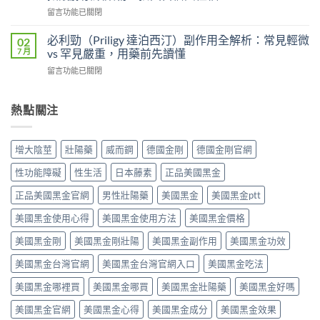
利
劑
吸
在
留言功能已關閉
士
的
收
〈壯
雙
差
速
陽
效
必利勁（Priligy 達泊西汀）副作用全解析：常見輕微
02
異
度、
藥
攻
7 月
vs 罕見嚴重，用藥前先讀懂
比
方
物
略：
較：
便
在
留言功能已關閉
完
他
Kamagra
性、
〈必
整
達
Oral
效
利
指
拉
Jelly
果
勁
熱點關注
南：
非
完
與
（Priligy
從
40mg
整
安
達
第
＋
指
全
泊
五
達
增大陰莖
壯陽藥
威而鋼
德國金剛
德國金剛官網
南〉
性
西
型
泊
中
全
汀）
磷
西
性功能障礙
性生活
日本藤素
正品美國黑金
解
副
酸
汀
析〉
作
二
正品美國黑金官網
男性壯陽藥
美國黑金
美國黑金ptt
60mg，
中
用
酯
硬
全
美國黑金使用心得
美國黑金使用方法
美國黑金價格
酶
得
解
抑
起
析：
美國黑金剛
美國黑金剛壯陽
美國黑金副作用
美國黑金功效
制
又
常
劑
撐
美國黑金台灣官網
美國黑金台灣官網入口
美國黑金吃法
見
到
得
輕
攝
久
美國黑金哪裡買
美國黑金哪買
美國黑金壯陽藥
美國黑金好嗎
微
護
的
vs
腺
完
美國黑金官網
美國黑金心得
美國黑金成分
美國黑金效果
罕
素
整