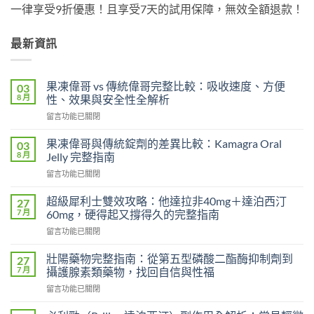
一律享受9折優惠！且享受7天的試用保障，無效全額退款！
最新資訊
果凍偉哥 vs 傳統偉哥完整比較：吸收速度、方便
03
8 月
性、效果與安全性全解析
在
留言功能已關閉
〈果
凍
果凍偉哥與傳統錠劑的差異比較：Kamagra Oral
03
偉
8 月
Jelly 完整指南
哥
在
留言功能已關閉
vs
〈果
傳
凍
統
超級犀利士雙效攻略：他達拉非40mg＋達泊西汀
27
偉
偉
7 月
60mg，硬得起又撐得久的完整指南
哥
哥
在
留言功能已關閉
與
完
〈超
傳
整
級
統
壯陽藥物完整指南：從第五型磷酸二酯酶抑制劑到
27
比
犀
錠
7 月
攝護腺素類藥物，找回自信與性福
較：
利
劑
吸
在
留言功能已關閉
士
的
收
〈壯
雙
差
速
陽
效