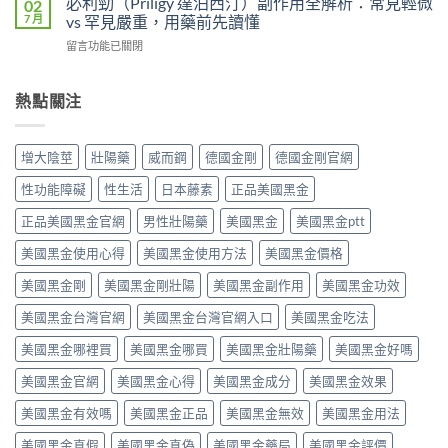
必利勁（Priligy 達泊西汀）副作用全解析：常見輕微
02
異
度、
藥
攻
7 月
vs 罕見嚴重，用藥前先讀懂
比
方
物
略：
較：
便
在
留言功能已關閉
完
他
Kamagra
性、
〈必
整
達
Oral
效
利
指
拉
Jelly
果
勁
熱點關注
南：
非
完
與
（Priligy
從
40mg
整
安
達
第
＋
指
全
泊
五
達
增大陰莖
壯陽藥
威而鋼
德國金剛
德國金剛官網
南〉
性
西
型
泊
中
全
汀）
磷
西
性功能障礙
性生活
日本藤素
正品美國黑金
解
副
酸
汀
析〉
作
二
正品美國黑金官網
男性壯陽藥
美國黑金
美國黑金ptt
60mg，
中
用
酯
硬
全
美國黑金使用心得
美國黑金使用方法
美國黑金價格
酶
得
解
抑
起
析：
美國黑金剛
美國黑金剛壯陽
美國黑金副作用
美國黑金功效
制
又
常
劑
撐
美國黑金台灣官網
美國黑金台灣官網入口
美國黑金吃法
見
到
得
輕
攝
久
美國黑金哪裡買
美國黑金哪買
美國黑金壯陽藥
美國黑金好嗎
微
護
的
vs
腺
完
美國黑金官網
美國黑金心得
美國黑金成分
美國黑金效果
罕
素
整
見
類
指
美國黑金有效嗎
美國黑金正品
美國黑金無效
美國黑金用法
嚴
藥
南〉
重，
物，
中
美國黑金真假
美國黑金真偽
美國黑金藥局
美國黑金評價