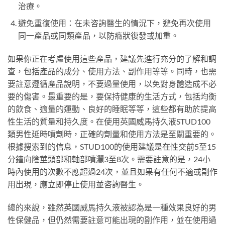
治療。
避免重復使用：在未咨詢醫生的情況下，避免再次使用
同一產品或同類產品，以防癥狀復發或加重。
如果你正在考慮使用這些產品，建議先進行充分的了解和調
查，包括產品的成分、使用方法、副作用等等。同時，也需
要註意遵循產品說明，不要過量使用，以免對身體造成不必
要的傷害。最重要的是，要保持健康的生活方式，包括均衡
的飲食、適量的運動、良好的睡眠等等，這些都有助於提高
性生活的質量和持久度。在使用英國威馬持久液STUD100
類男性延時噴劑時，正確的劑量和使用方法是至關重要的。
根據搜索到的信息，STUD100的使用建議是在性交前5至15
分鐘向陰莖頭部和軸部噴灑3至8次。需要註意的是，24小
時內使用的次數不應超過24次，並且如果有任何不適或副作
用出現，應立即停止使用並咨詢醫生。
總的來說，雖然英國威馬持久液被認為是一種效果良好的男
性保健品，但仍然需要註意可能出現的副作用，並在使用過