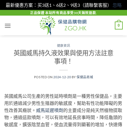
最新優惠方案：买3送1、6送2、9送3（請聯繫客服）
忽略
Skip
正品保證 本站所有商品享受30天無效退款.
to
0
content
健康資訊
英國威馬持久液效果與使用方法註意
事項！
POSTED ON
2024-12-20
BY
保健品商城
英國威馬公司生產的男性延時噴劑是一種男性保健品，主要
用於通過減少男性生殖器的敏感度，幫助有性功能障礙的男
性改善其癥狀。
威馬延遲噴劑
的主要成分是純天然植物提取
物，通過這款噴劑，可以有效地延長房事時間，降低龜頭的
敏感度，擴張陰莖血管，使血流量得到顯著的增加，快速傳