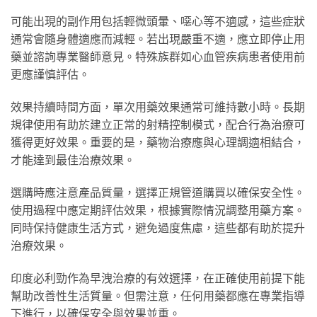
可能出現的副作用包括輕微頭暈、噁心等不適感，這些症狀
通常會隨身體適應而減輕。若出現嚴重不適，應立即停止用
藥並諮詢專業醫師意見。特殊族群如心血管疾病患者使用前
更應謹慎評估。
效果持續時間方面，單次用藥效果通常可維持數小時。長期
規律使用有助於建立正常的射精控制模式，配合行為治療可
獲得更好效果。重要的是，藥物治療應與心理調適相結合，
才能達到最佳治療效果。
選購時應注意產品質量，選擇正規管道購買以確保安全性。
使用過程中應定期評估效果，根據實際情況調整用藥方案。
同時保持健康生活方式，避免過度焦慮，這些都有助於提升
治療效果。
印度必利勁作為早洩治療的有效選擇，在正確使用前提下能
幫助改善性生活質量。但需注意，任何用藥都應在專業指導
下進行，以確保安全與效果並重。