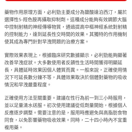
藥物作用原理方面，必利勁主要成分為鹽酸達泊西汀，屬於
選擇性5-羥色胺再攝取抑制劑。這種成分能夠有效調節大腦
中控制射精的神經傳導物質，通過提高中樞神經系統對射精
的控制能力，達到延長性交時間的效果。其獨特的作用機制
使其成為專門針對早洩問題的治療方案。
實際效果表現上，根據臨床研究數據顯示，必利勁能夠顯著
改善早洩症狀。大多數使用者反饋性生活時間獲得明顯延
長，具體延時效果因個人體質而異。一般來說，正確使用情
況下可延長數分鐘不等，具體效果取決於個體對藥物的吸收
情況和早洩嚴重程度。
正確使用方法至關重要。建議在性行為前一到三小時服用，
並以足量清水送服。初次使用建議從低劑量開始，根據個人
反應逐步調整。需要注意的是，服用時應避免與高脂肪食物
同食，以免影響藥物吸收效果。同時，二十四小時內不宜重
複用藥。