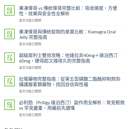
果凍偉哥 vs 傳統偉哥完整比較：吸收速度、方便
03
8 月
性、效果與安全性全解析
在
留言功能已關閉
〈果
凍
果凍偉哥與傳統錠劑的差異比較：Kamagra Oral
03
偉
8 月
Jelly 完整指南
哥
在
留言功能已關閉
vs
〈果
傳
凍
統
超級犀利士雙效攻略：他達拉非40mg＋達泊西汀
27
偉
偉
7 月
60mg，硬得起又撐得久的完整指南
哥
哥
在
留言功能已關閉
與
完
〈超
傳
整
級
統
壯陽藥物完整指南：從第五型磷酸二酯酶抑制劑到
27
比
犀
錠
7 月
攝護腺素類藥物，找回自信與性福
較：
利
劑
吸
在
留言功能已關閉
士
的
收
〈壯
雙
差
速
陽
效
必利勁（Priligy 達泊西汀）副作用全解析：常見輕微
02
異
度、
藥
攻
7 月
vs 罕見嚴重，用藥前先讀懂
比
方
物
略：
較：
便
在
留言功能已關閉
完
他
Kamagra
性、
〈必
整
達
Oral
效
利
指
拉
Jelly
果