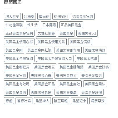
勁
熱點關注
南：
非
完
與
（Priligy
從
40mg
整
安
達
第
＋
指
全
泊
五
達
增大陰莖
壯陽藥
威而鋼
德國金剛
德國金剛官網
南〉
性
西
型
泊
中
全
汀）
磷
西
性功能障礙
性生活
日本藤素
正品美國黑金
解
副
酸
汀
析〉
作
二
正品美國黑金官網
男性壯陽藥
美國黑金
美國黑金ptt
60mg，
中
用
酯
硬
全
美國黑金使用心得
美國黑金使用方法
美國黑金價格
酶
得
解
抑
起
析：
美國黑金剛
美國黑金剛壯陽
美國黑金副作用
美國黑金功效
制
又
常
劑
撐
美國黑金台灣官網
美國黑金台灣官網入口
美國黑金吃法
見
到
得
輕
攝
久
美國黑金哪裡買
美國黑金哪買
美國黑金壯陽藥
美國黑金好嗎
微
護
的
vs
腺
完
美國黑金官網
美國黑金心得
美國黑金成分
美國黑金效果
罕
素
整
見
類
指
美國黑金有效嗎
美國黑金正品
美國黑金無效
美國黑金用法
嚴
藥
南〉
重，
物，
中
美國黑金真假
美國黑金真偽
美國黑金藥局
美國黑金評價
用
找
藥
回
腎虛
補腎壯陽
陰莖增大
陰莖增粗
陰莖短小
陽痿早洩
前
自
先
信
讀
與
懂〉
性