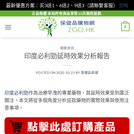
最新優惠方案：买3送1、6送2、9送3（請聯繫客服）
忽略
Skip
正品保證 本站所有商品享受30天無效退款.
to
0
content
健康資訊
印度必利勁延時效果分析報告
POSTED ON
2025-10-21
BY
保健品商城
印度必利勁
作為治療
早洩
的專業藥物，其延時效果受到廣泛
關注。本文將從多個角度分析這款藥物的實際效果與使用注
意事項。