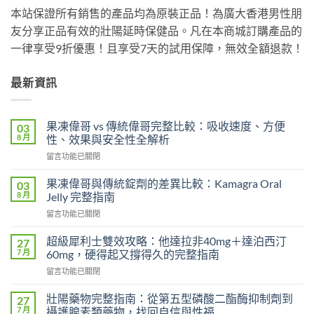
本站保證所有銷售的產品均為原裝正品！為廣大香港男性朋
友分享正品有效的壯陽延時保健品。凡在本商城訂購產品的
一律享受9折優惠！且享受7天的試用保障，無效全額退款！
最新資訊
果凍偉哥 vs 傳統偉哥完整比較：吸收速度、方便
03
8 月
性、效果與安全性全解析
在
留言功能已關閉
〈果
凍
果凍偉哥與傳統錠劑的差異比較：Kamagra Oral
03
偉
8 月
Jelly 完整指南
哥
在
留言功能已關閉
vs
〈果
傳
凍
統
超級犀利士雙效攻略：他達拉非40mg＋達泊西汀
27
偉
偉
7 月
60mg，硬得起又撐得久的完整指南
哥
哥
在
留言功能已關閉
與
完
〈超
傳
整
級
統
壯陽藥物完整指南：從第五型磷酸二酯酶抑制劑到
27
比
犀
錠
7 月
攝護腺素類藥物，找回自信與性福
較：