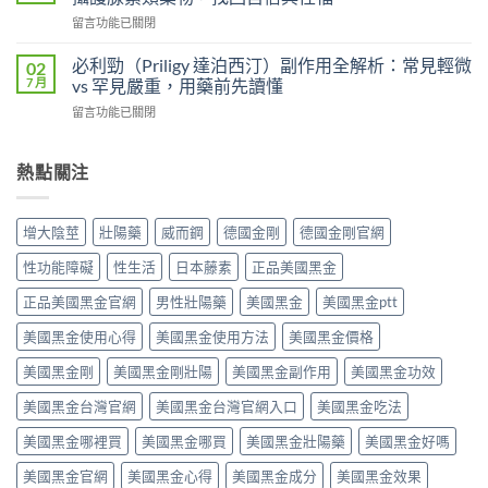
利
劑
吸
在
留言功能已關閉
士
的
收
〈壯
雙
差
速
陽
效
必利勁（Priligy 達泊西汀）副作用全解析：常見輕微
02
異
度、
藥
攻
7 月
vs 罕見嚴重，用藥前先讀懂
比
方
物
略：
較：
便
在
留言功能已關閉
完
他
Kamagra
性、
〈必
整
達
Oral
效
利
指
拉
Jelly
果
勁
熱點關注
南：
非
完
與
（Priligy
從
40mg
整
安
達
第
＋
指
全
泊
五
達
增大陰莖
壯陽藥
威而鋼
德國金剛
德國金剛官網
南〉
性
西
型
泊
中
全
汀）
磷
西
性功能障礙
性生活
日本藤素
正品美國黑金
解
副
酸
汀
析〉
作
二
正品美國黑金官網
男性壯陽藥
美國黑金
美國黑金ptt
60mg，
中
用
酯
硬
全
美國黑金使用心得
美國黑金使用方法
美國黑金價格
酶
得
解
抑
起
析：
美國黑金剛
美國黑金剛壯陽
美國黑金副作用
美國黑金功效
制
又
常
劑
撐
美國黑金台灣官網
美國黑金台灣官網入口
美國黑金吃法
見
到
得
輕
攝
久
美國黑金哪裡買
美國黑金哪買
美國黑金壯陽藥
美國黑金好嗎
微
護
的
vs
腺
完
美國黑金官網
美國黑金心得
美國黑金成分
美國黑金效果
罕
素
整