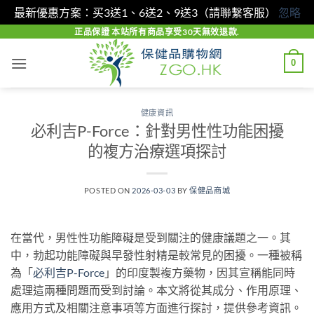
最新優惠方案：买3送1、6送2、9送3（請聯繫客服）
忽略
Skip
正品保證 本站所有商品享受30天無效退款.
to
0
content
健康資訊
必利吉P-Force：針對男性性功能困擾
的複方治療選項探討
POSTED ON
2026-03-03
BY
保健品商城
在當代，男性性功能障礙是受到關注的健康議題之一。其
中，勃起功能障礙與早發性射精是較常見的困擾。一種被稱
為「
必利吉P-Force
」的印度製複方藥物，因其宣稱能同時
處理這兩種問題而受到討論。本文將從其成分、作用原理、
應用方式及相關注意事項等方面進行探討，提供參考資訊。