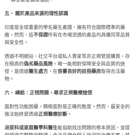
五、 關於產品來源的理性認識
印度是全球重要的學名藥生產國，擁有符合國際標準的藥
廠。然而，這
不保證
所有在市場流通的產品均具備同等品質
與安全性。
透過不明網站、社交平台或私人賣家等非正規管道購買，存
在極高的
偽劣藥品風險
。唯一能相對保障安全與品質的途
徑，是透過
醫生處方
，在
信譽良好的註冊藥房
取得合法藥
物。
六、 總結：正視問題，尋求正規醫療途徑
面對性功能困擾，積極面對是正確的態度。然而，最安全的
做法始終是透過
正規醫療診斷
。
泌尿科或家庭醫學科醫生
能協助找出問題的根本原因，並提
供經過完整臨床驗證、合法且適合個人狀況的治療方案，其