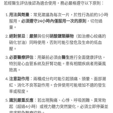
若經醫生評估後認為適合使用，務必嚴格遵守以下原則：
用法與劑量
：常見建議為每次一片，於性行為前約1小時
服用。
必須遵守24小時內僅服用一次的原則
，切勿過
量。
絕對禁忌
：
嚴禁
與任何
硝酸鹽類藥物
（如治療心絞痛的
硝化甘油）同時使用，否則可能引發危及生命的低血
壓。
必要醫療評估
：用藥前必須由
醫生
進行全面健康評估，
特別是心血管系統及肝腎功能。患有相關疾病者用藥風
險高。
注意副作用
：兩種成分均可能引起頭痛、頭暈、面部潮
紅、消化不良等副作用。合併使用可能增加不適的發生
率或程度。
識別嚴重反應
：若出現胸痛、心悸、呼吸困難、異常勃
起（超過4小時）或視力聽力突然變化，必須立即停藥並
尋求緊急醫療協助。